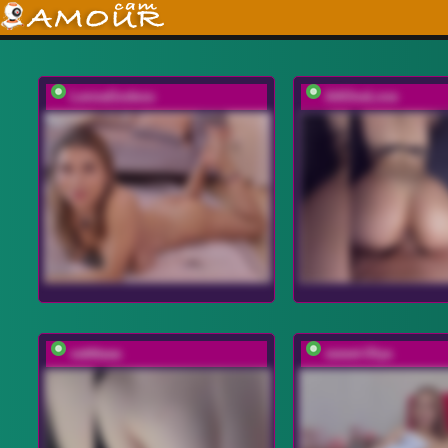
LennaGodess
AAOneLove
vattttaaa
sweet-Olya