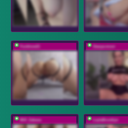
Fucklove21
Stasya-moor
Milf_Zabava
LeylaBrooklyn