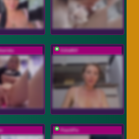
rbariska
EditaMilf
ss
PeachPie