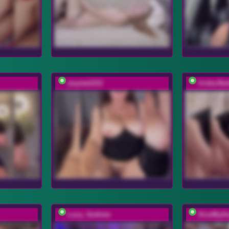
anyuta1212
Iriska-Ba
Lucy_Andrew
KissMyA