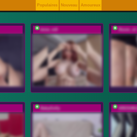
Populaires
Nouveau
Amoureux
bmw_m8
Room_of_
BabyGolly
KROSHK