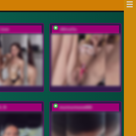
love
-AfricaYa-
A_N
murmurmeow666