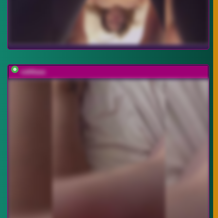
vattttaaa