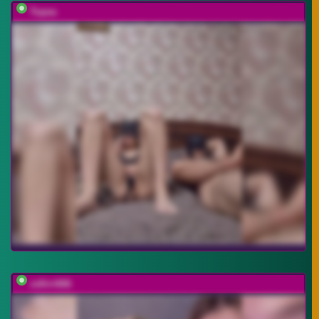
Topea
zefirrr666