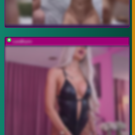
LaraBrynn