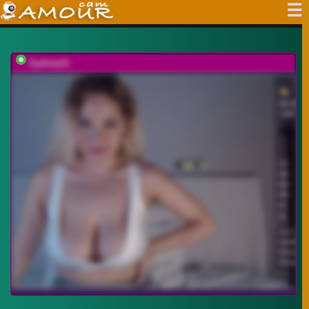
SydneySi