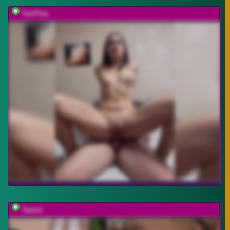
TwoPlay
Taanni