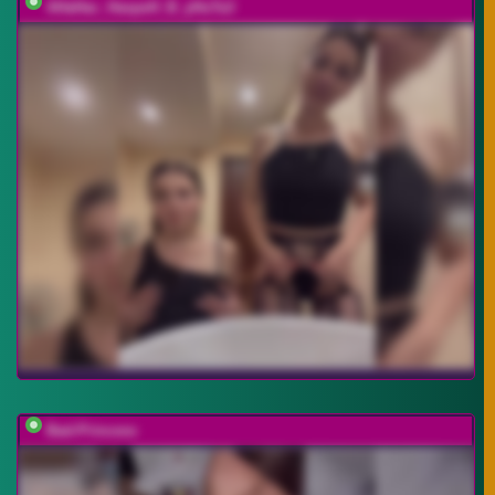
AHaHac_HaxpeH_B_yHuTa3
Bad-Princess