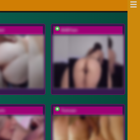
ot
BABYam
uls
Tomsan