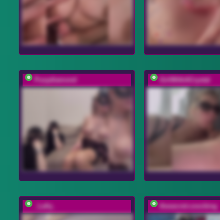
Pusydiamond
GirlWithACrystal
_Lally_
thesecret-coocking