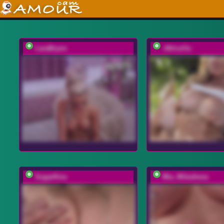
LaraBrynn
-AfricaYa-
SugarKiss
Mia_Milasheva