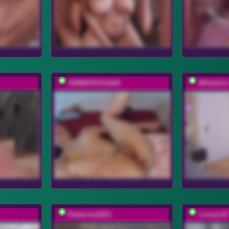
JORMATESSA69
WhiteGirl
Ekaterina2221
Linnea-67