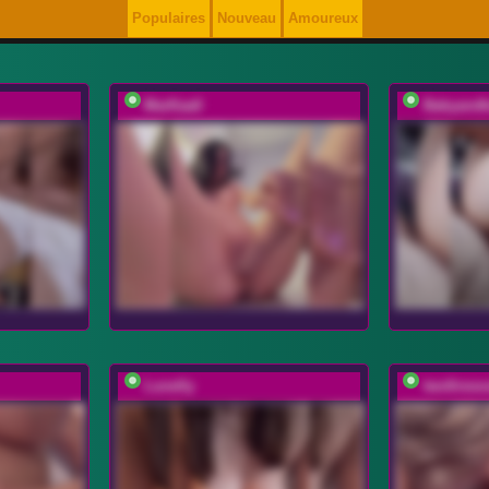
Populaires
Nouveau
Amoureux
MarKaa0
Babyandk
Lunelly
twofireso