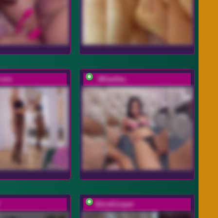
-one
_Milashka_
AliciaCooper