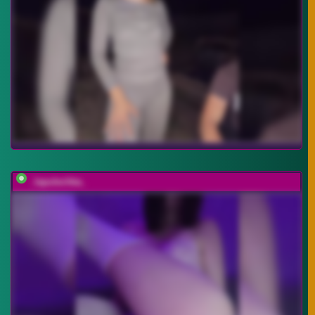
_lapulechka_