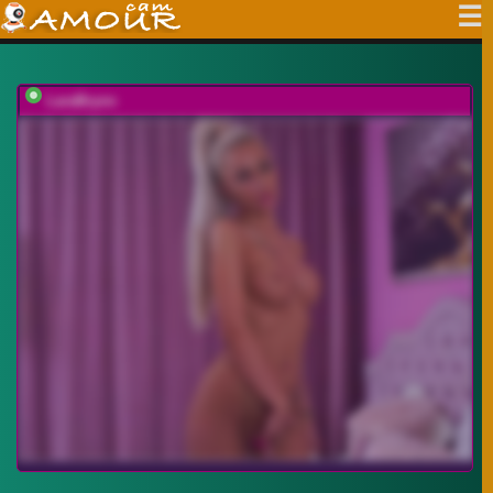
LaraBrynn