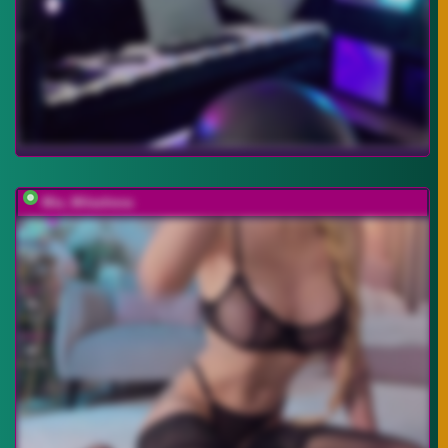
Mia_Milasheva