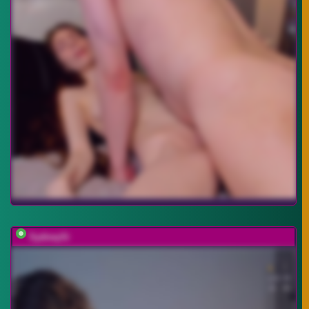
SydneySi