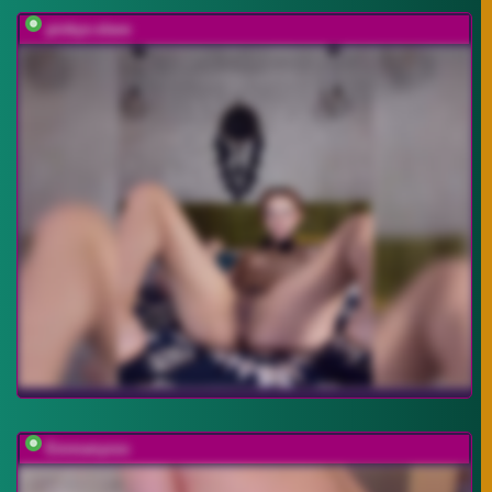
pinkys-slave
Emmanyxxx