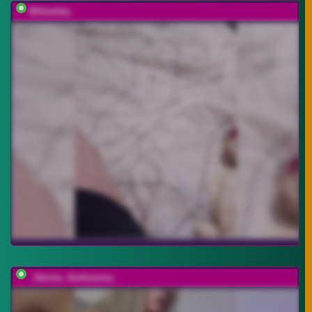
Millashka
_Darina_Andreevna_