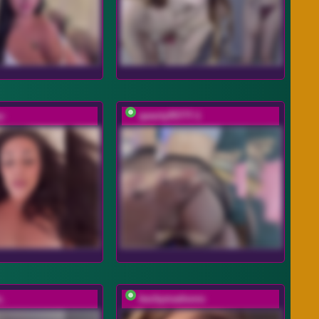
y-
qwerty95777-1
a_
beckymadsons