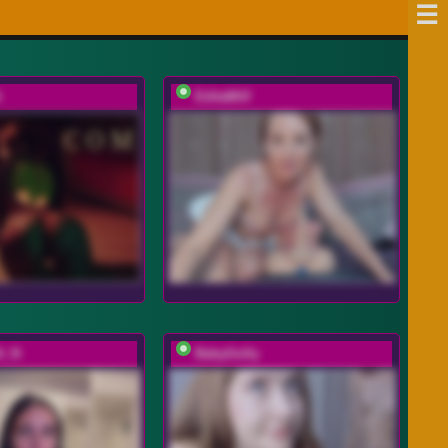
A
EditaMilf
A_N
BabyGolly