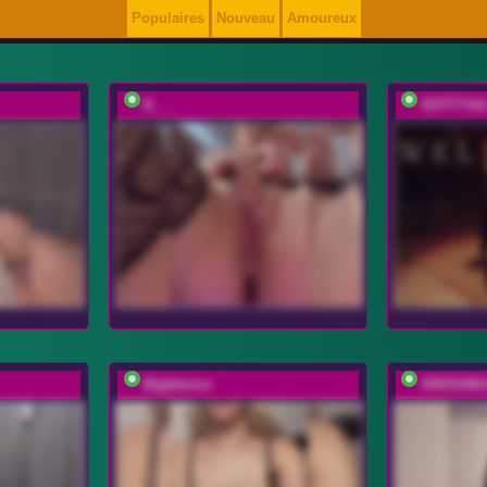
Populaires
Nouveau
Amoureux
K___
KOTTYA
Bigtitevna
KROSHK