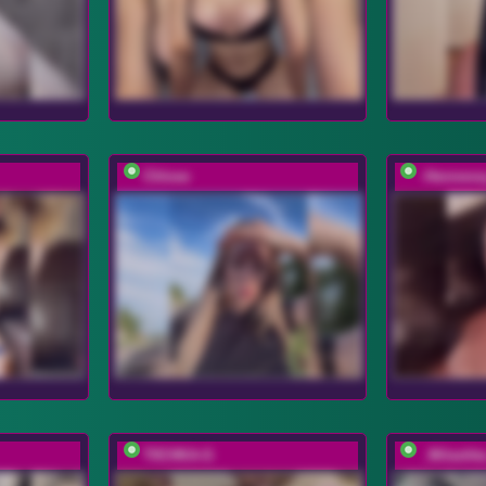
Chloee
-Henness
T0CHKA-G
_Milashk