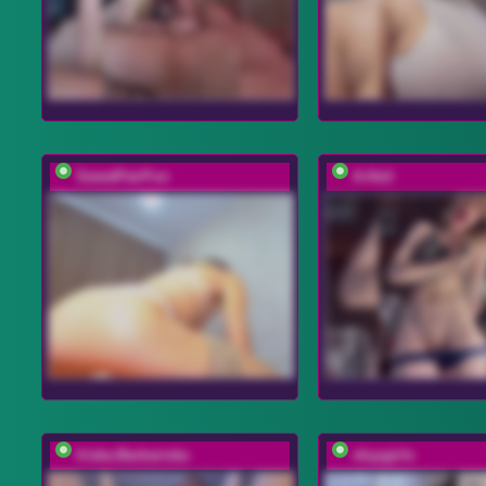
SweetPairFun
A-Huli
Iriska-Barbariska
shyygirls