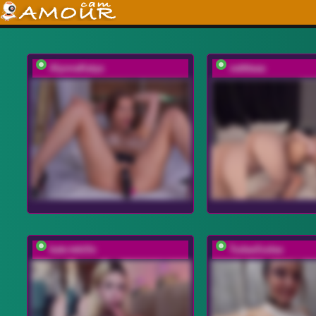
AlyonaKatya
vattttaaa
kate-tekille
TudaaSudaa