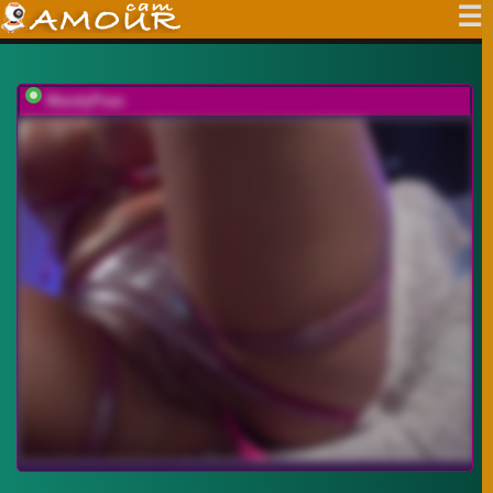
MandyPeas