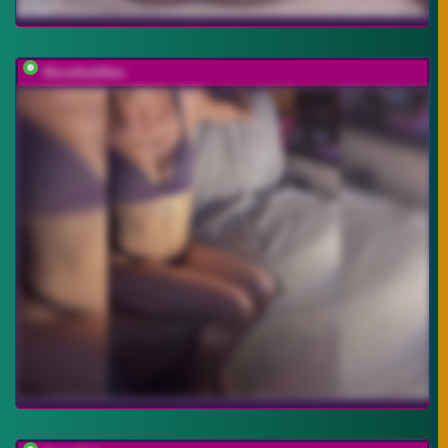
AliceAndAlex