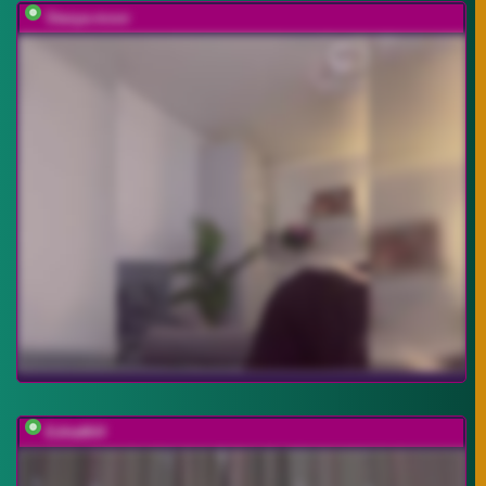
Stasya-moor
EditaMilf