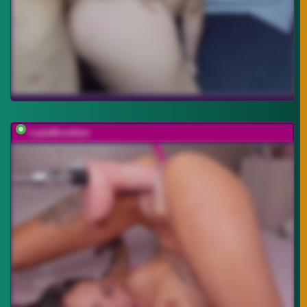
LeylaBrooklyn