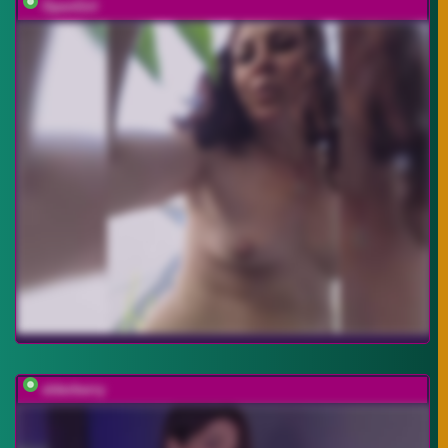
OpenGirl
elderberry