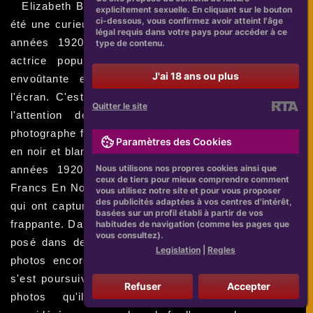
Elizabeth Baldwin avec Francs En Noir Et Blanc a
explicitement sexuelle. En cliquant sur le bouton
ci-dessous, vous confirmez avoir atteint l'âge
été une curieuse aventure qui a commencé dans les
légal requis dans votre pays pour accéder à ce
années 1920. Baldwin, qui était à l'époque une
type de contenu.
actrice populaire, était connue pour sa beauté
J'ai 18 ans ou plus
envoûtante et ses performances dramatiques à
l'écran. C'est précisément cette beauté qui a attiré
Quitter le site
l'attention de Francs En Noir Et Blanc, un
photographe français renommé pour son style unique
Paramètres des Cookies
en noir et blanc. Leurs premières ont eu lieu dans les
Nous utilisons nos propres cookies ainsi que
années 1920, où Elizabeth Baldwin a posé pour
ceux de tiers pour mieux comprendre comment
Francs En Noir Et Blanc dans des séances de photo
vous utilisez notre site et pour vous proposer
des publicités adaptées à vos centres d'intérêt,
qui ont capturé sa beauté et sa féminité de manière
basées sur un profil établi à partir de vos
frappante. Dans plusieurs de ces séances, Baldwin a
habitudes de navigation (comme les pages que
vous consultez).
posé dans des sous-vêtements, ce qui a rendu les
Legislation
|
Regles
photos encore plus captivantes. Leur collaboration
s'est poursuivie pendant plusieurs décennies, et les
Refuser
Accepter
photos qu'ils ont produites ensemble sont