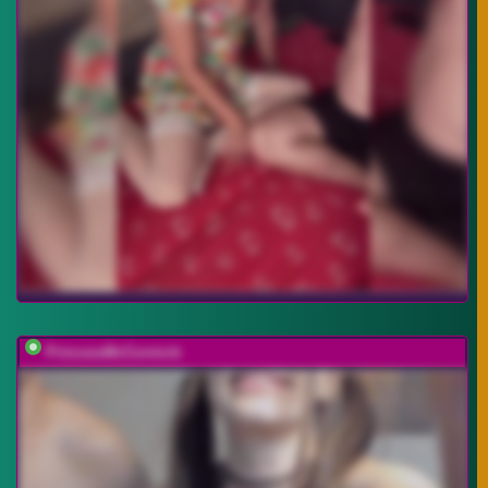
PrincessMcCormick