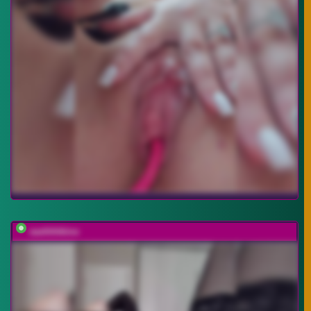
sashhhkino