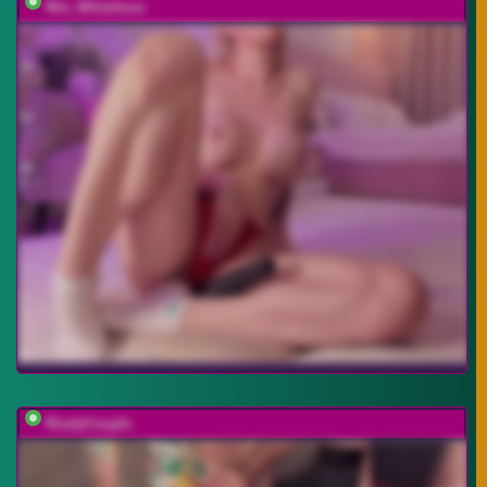
Mia_Milasheva
RustyCouple