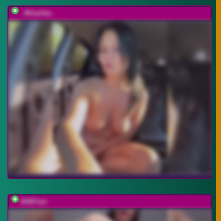
_Milashka_
BABYam