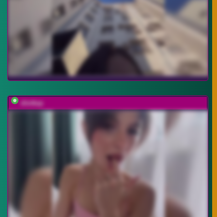
shottup