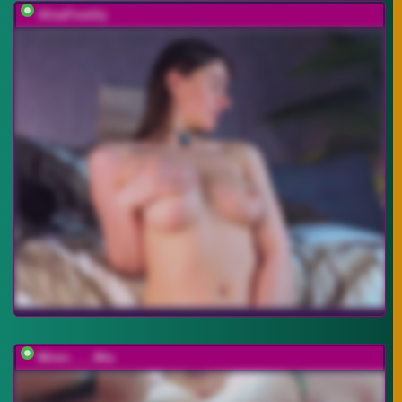
AlisaFreshly
Minni____Mia