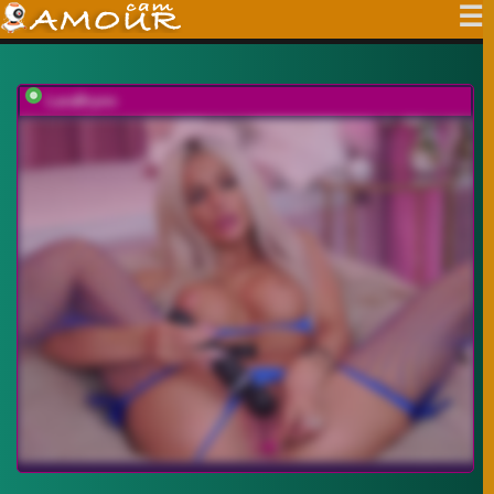
LaraBrynn