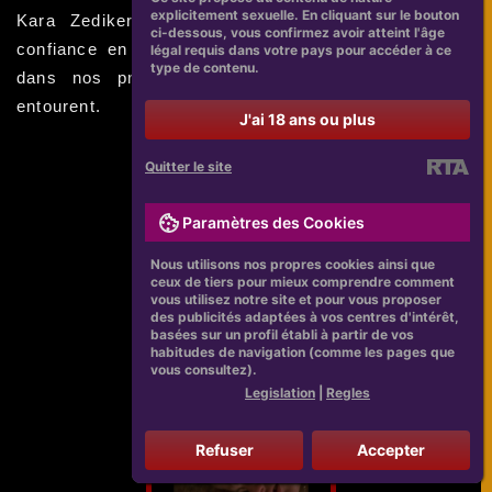
explicitement sexuelle. En cliquant sur le bouton
Kara Zediker nous rappellent l'importance de la
ci-dessous, vous confirmez avoir atteint l'âge
confiance en soi, de la résilience et de l'empathie
légal requis dans votre pays pour accéder à ce
type de contenu.
dans nos propres vies et pour ceux qui nous
entourent.
J'ai 18 ans ou plus
Quitter le site
Paramètres des Cookies
Nous utilisons nos propres cookies ainsi que
ceux de tiers pour mieux comprendre comment
vous utilisez notre site et pour vous proposer
des publicités adaptées à vos centres d'intérêt,
basées sur un profil établi à partir de vos
habitudes de navigation (comme les pages que
vous consultez).
Legislation
|
Regles
Refuser
Accepter