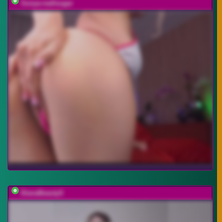
Sonya-reallsugar
DianaBeautyX