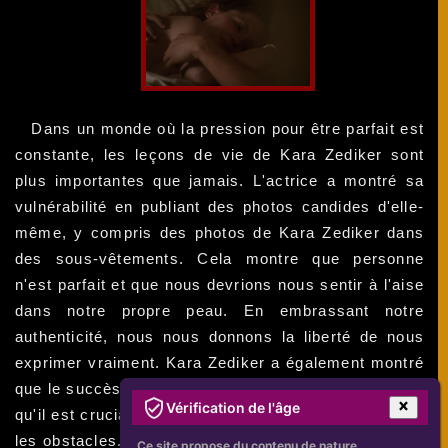
Dans un monde où la pression pour être parfait est
constante, les leçons de vie de Kara Zediker sont
plus importantes que jamais. L'actrice a montré sa
vulnérabilité en publiant des photos candides d'elle-
même, y compris des photos de Kara Zediker dans
des sous-vêtements. Cela montre que personne
n'est parfait et que nous devrions nous sentir à l'aise
dans notre propre peau. En embrassant notre
authenticité, nous nous donnons la liberté de nous
exprimer vraiment. Kara Zediker a également montré
que le succès peut prendre de nombreuses formes et
Vérification de l'âge
qu'il est crucial de poursuivre nos rêves, peu importe
les obstacles. En fin de compte, les leçons de vie de
Ce site propose du contenu de nature