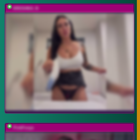
KROSHKA_N
PinkFoxya