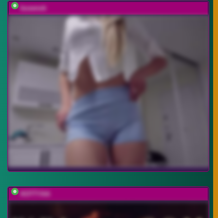
busenok
KOTTYAA