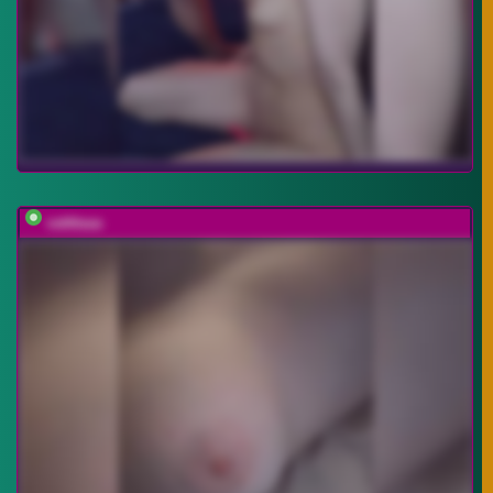
vattttaaa