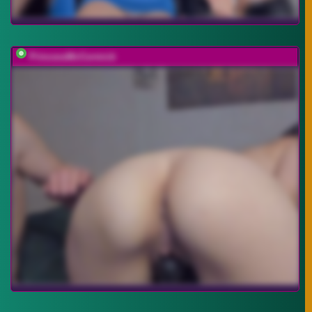
PrincessMcCormick