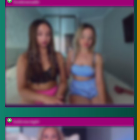
Soskinerealki
hold-me-tight