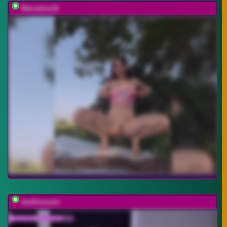
Marseline32
twofiresouls