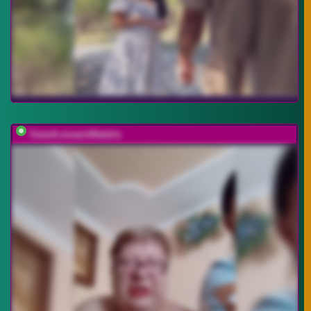
SweetLenaandNatalia