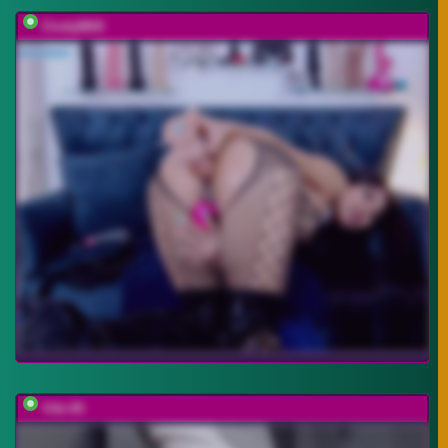
CindyBKK
Viki-05