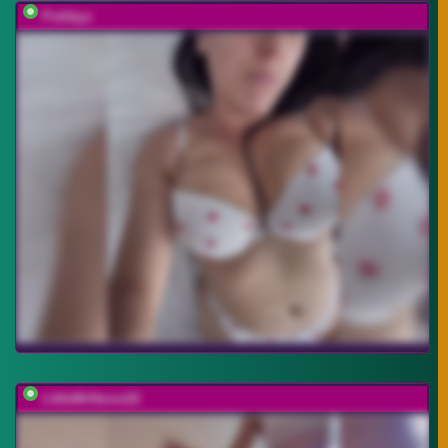
Potifays
LittleMrHeroo22