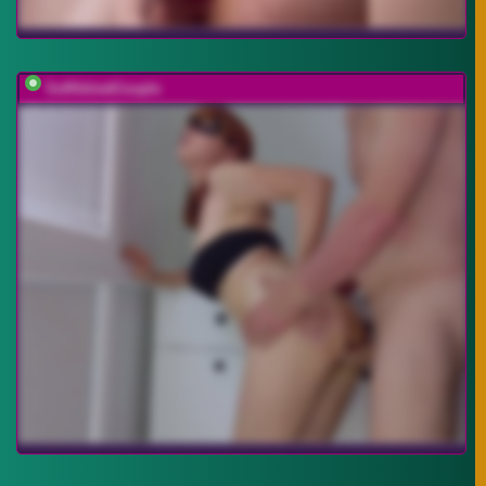
SoftVelvetCouple