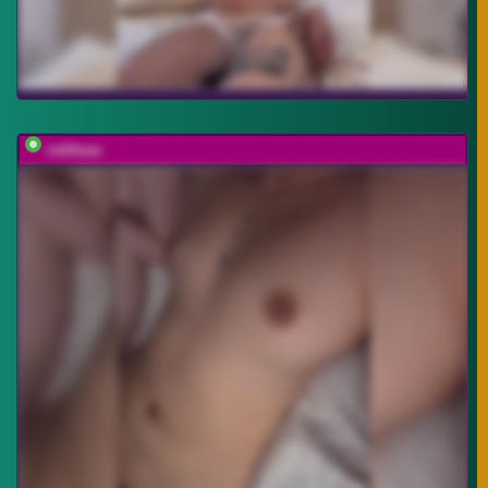
vattttaaa