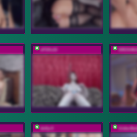
xFOXx10
KROSHK
dolly-ll
Iriska-Ba