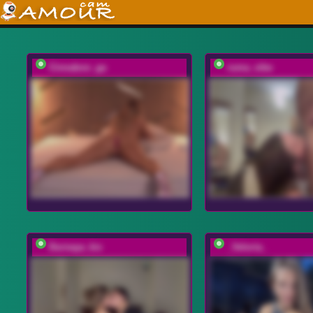
Cinnabon_ga
ruma_vibe
Durnaya_kis
_Veloria_