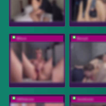
Mila-m
Buzzyd
AAOneLove
Jucielussie