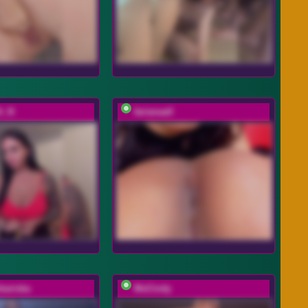
A_N
farianaall
rbariska
MsCindy