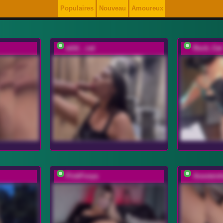
Populaires
Nouveau
Amoureux
wild__cat
Rock_Cat
PinkFoxya
Anesteis