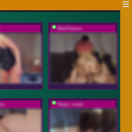
MainPleasure
hen
Happy_couple