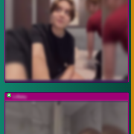
LiiBaby