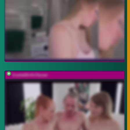
ScarlettXoXoTarzan