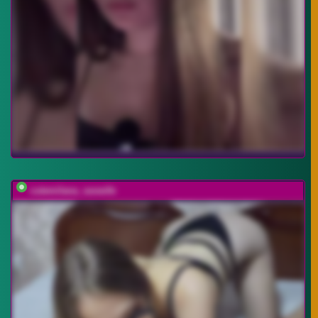
cutemilana_sexwife