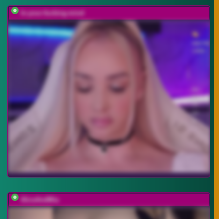
In-your-fucking-mind
AliceAndMia