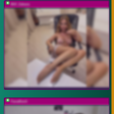
Milf_Zabava
FanatKenli