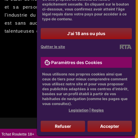
explicitement sexuelle. En cliquant sur le bouton
et sa personnalité charmante. Sa contribution à
ci-dessous, vous confirmez avoir atteint l'âge
légal requis dans votre pays pour accéder à ce
l'industrie du divertissement est inestimable et elle
type de contenu.
est sans aucun doute l'une des actrices les plus
talentueuses de sa génération.
J'ai 18 ans ou plus
Quitter le site
Paramètres des Cookies
Nous utilisons nos propres cookies ainsi que
ceux de tiers pour mieux comprendre comment
vous utilisez notre site et pour vous proposer
des publicités adaptées à vos centres d'intérêt,
basées sur un profil établi à partir de vos
habitudes de navigation (comme les pages que
vous consultez).
Legislation
|
Regles
Refuser
Accepter
Tchat Roulette 18+