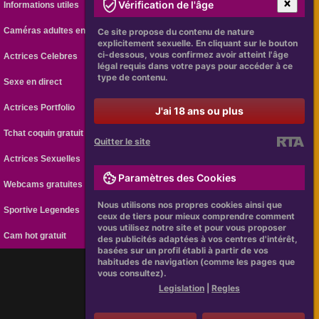
Vérification de l'âge
Informations utiles
Caméras adultes en ligne
Ce site propose du contenu de nature
explicitement sexuelle. En cliquant sur le bouton
ci-dessous, vous confirmez avoir atteint l'âge
Actrices Celebres
légal requis dans votre pays pour accéder à ce
type de contenu.
Sexe en direct
Actrices Portfolio
J'ai 18 ans ou plus
Tchat coquin gratuit
Quitter le site
Actrices Sexuelles
Paramètres des Cookies
Webcams gratuites
Nous utilisons nos propres cookies ainsi que
Sportive Legendes
ceux de tiers pour mieux comprendre comment
vous utilisez notre site et pour vous proposer
Cam hot gratuit
des publicités adaptées à vos centres d'intérêt,
basées sur un profil établi à partir de vos
habitudes de navigation (comme les pages que
vous consultez).
[
Legislation
|
Regles
]
Legislation
|
Regles
Webcam Gratuite CamAMOUR
CAMAMOUR.FR © 2026