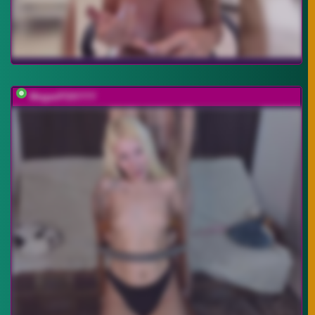
MeganFOXYYY