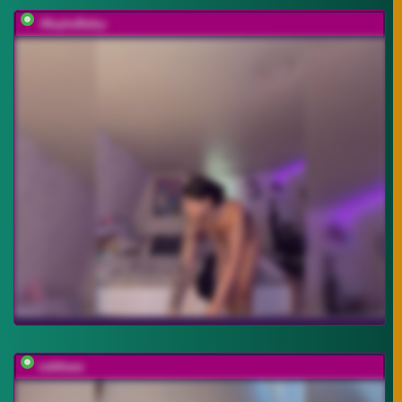
-MaybeBaby-
vattttaaa