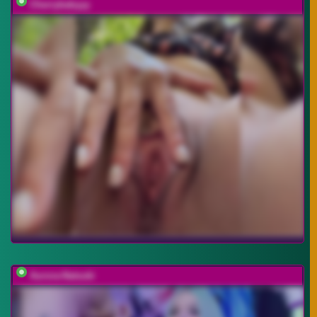
Cherrybabyyy
Aurora-Natsuki