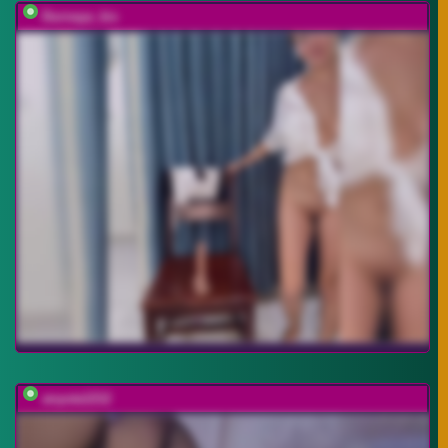
Durnaya_kis
anyuta1212