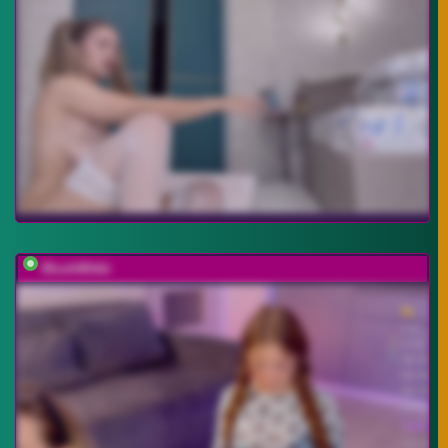
BlushMikki