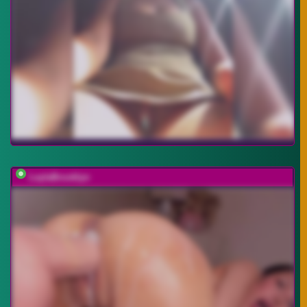
LeylaBrooklyn