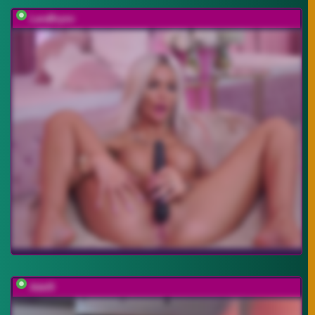
LaraBrynn
Adel9