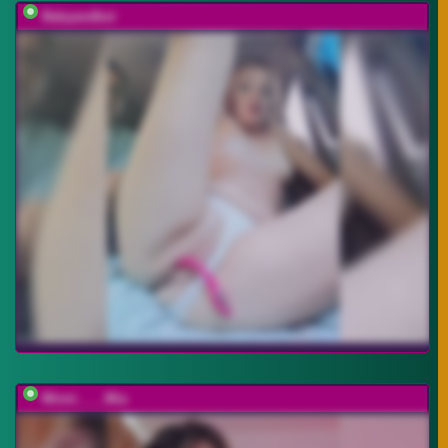
Babyandkot
Minni____Mia