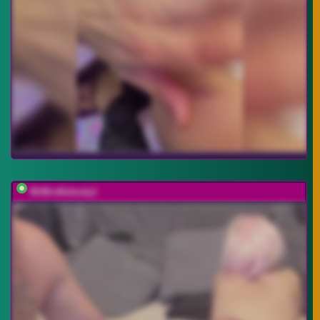
MrMrsNobody1