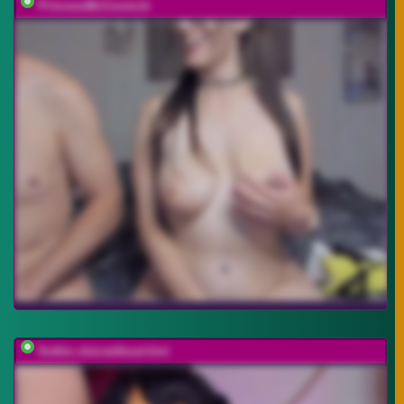
PrincessMcCormick
Gothic-slut-without-limi