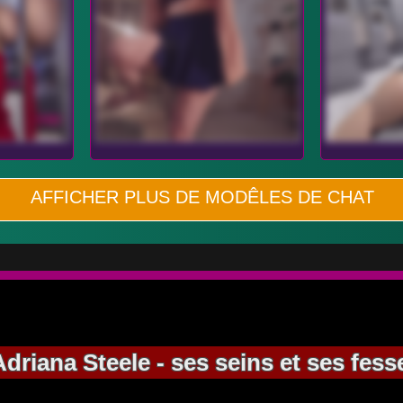
AFFICHER PLUS DE MODÊLES DE CHAT
riana Steele - ses seins et ses fesse