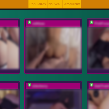
Populaires
Nouveau
Amoureux
vattttaaa
PinkFoxy
elderberry
DablTrabl