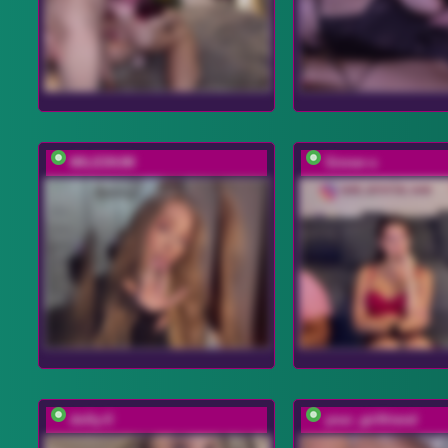
MILEDIUM
Sinner-s
dolly-ll
your_girlfriend