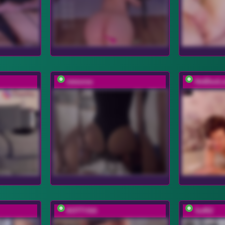
rewuosa
HotDuoL
KOTTYAA
Soffi2