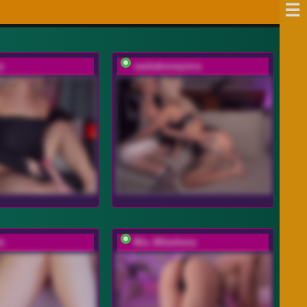
a
sashahoneyvice
e
Mia_Milasheva