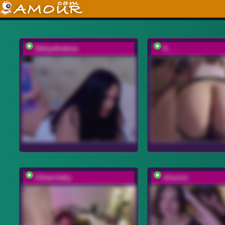
DaliyaArabian
K___
h3ntai-baby
elisonni