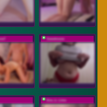
ove7
Sweetmeow
Kira_Li_Lime