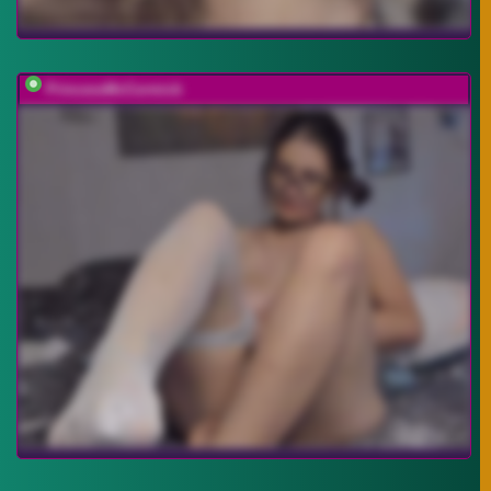
PrincessMcCormick