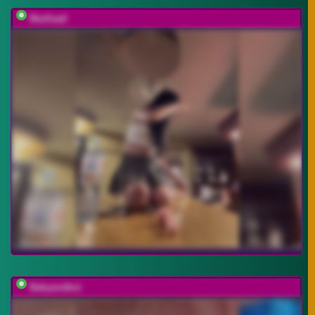
MarKaa0
Babyandkot