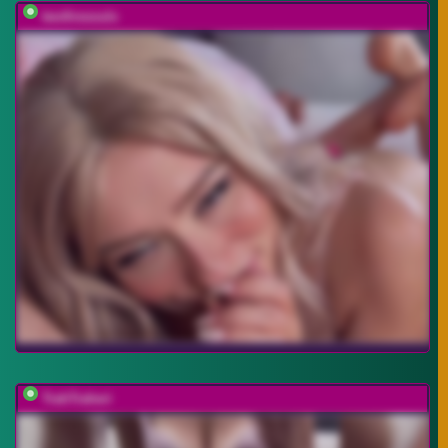
twofiresouls
TrahTraheri