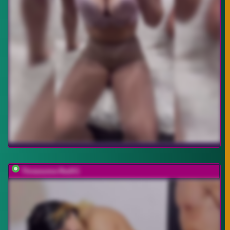
Threesome-RedX1