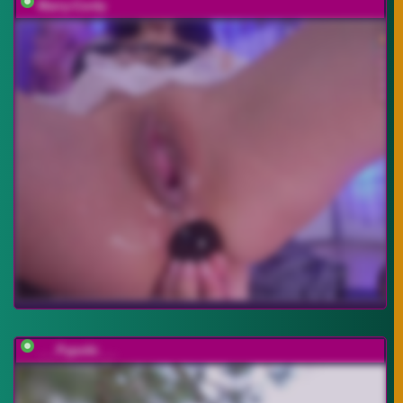
Marry-Cordy
___Pypsiki___