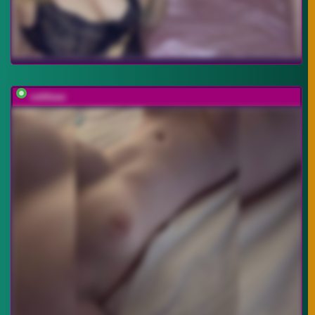
vattttaaa