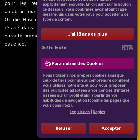
pour les femmes de tous âges qui souhaitent
explicitement sexuelle. En cliquant sur le bouton
ci-dessous, vous confirmez avoir atteint l'âge
célébrer leur beauté authentique. En fin de compte,
légal requis dans votre pays pour accéder à ce
type de contenu.
Goldie Hawn nous rappelle que la véritable beauté
réside dans la façon dont nous nous percevons et
J'ai 18 ans ou plus
dans la manière dont nous embrassons notre propre
essence.
Quitter le site
Paramètres des Cookies
Nous utilisons nos propres cookies ainsi que
ceux de tiers pour mieux comprendre comment
vous utilisez notre site et pour vous proposer
des publicités adaptées à vos centres d'intérêt,
basées sur un profil établi à partir de vos
habitudes de navigation (comme les pages que
vous consultez).
Legislation
|
Regles
Refuser
Accepter