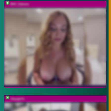
Milf_Zabava
shyygirls