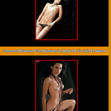
Comment Rhiannon Fish Maintient Un Mode De Vie Sain Et Naturel