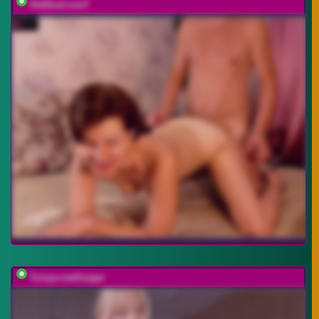
HotDuoLove7
Sonya-reallsugar