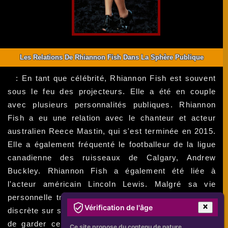
Les Relations De Rhiannon Fish Dans La Sphère Publique
: En tant que célébrité, Rhiannon Fish est souvent
sous le feu des projecteurs. Elle a été en couple
avec plusieurs personnalités publiques. Rhiannon
Fish a eu une relation avec le chanteur et acteur
australien Reece Mastin, qui s'est terminée en 2015.
Elle a également fréquenté le footballeur de la ligue
canadienne des ruisseaux de Calgary, Andrew
Buckley. Rhiannon Fish a également été liée à
l'acteur américain Lincoln Lewis. Malgré sa vie
personnelle très publique, Rhiannon Fish a été très
Vérification de l'âge
discrète sur ses relations amoureuses. Elle a essayé
de garder celles-ci en dehors des médias et s'est
Ce site propose du contenu de nature