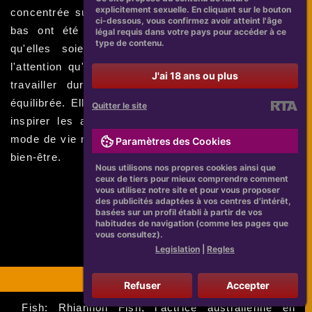
explicitement sexuelle. En cliquant sur le bouton
concentrée sur sa carrière d'actrice. Rhiannon Fish
ci-dessous, vous confirmez avoir atteint l'âge
bas ont été souvent gardées privées jusqu'à ce
légal requis dans votre pays pour accéder à ce
type de contenu.
qu'elles soient rendues publiques. Malgré toute
l'attention qu'elle attire, Rhiannon Fish continue de
J'ai 18 ans ou plus
travailler dur et de maintenir une vie saine et
équilibrée. Elle a souvent utilisé sa plateforme pour
Quitter le site
inspirer les autres et a parlé ouvertement de son
mode de vie naturel et de son engagement envers le
Paramètres des Cookies
bien-être.
Nous utilisons nos propres cookies ainsi que
ceux de tiers pour mieux comprendre comment
vous utilisez notre site et pour vous proposer
des publicités adaptées à vos centres d'intérêt,
basées sur un profil établi à partir de vos
habitudes de navigation (comme les pages que
vous consultez).
Legislation
|
Regles
Les Projets Futurs Pour Rhiannon Fish
Refuser
Accepter
Fish: Rhiannon Fish, l'actrice australienne en