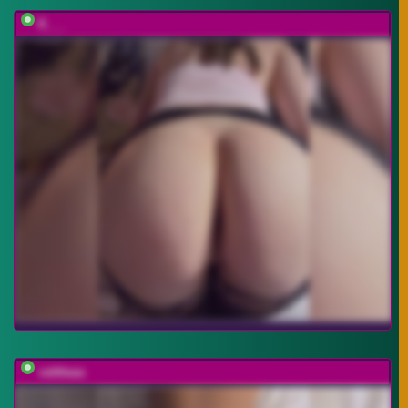
K___
vattttaaa