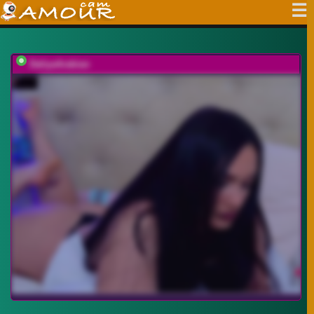
DaliyaArabian