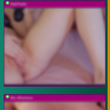
DablTrable
Mia_Milasheva