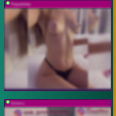
Pripev0chka
Sinner-s