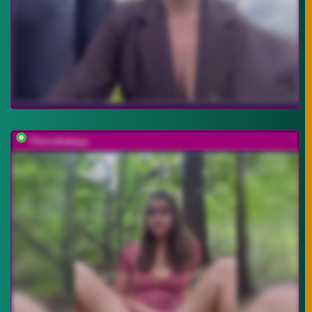
Cherrybabyyy