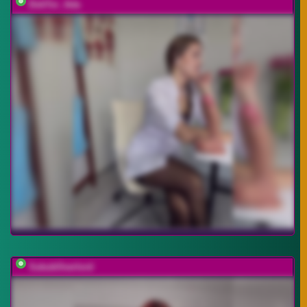
DokTor_Ada
SukubOverlord