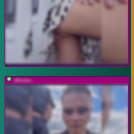
_Milashka_