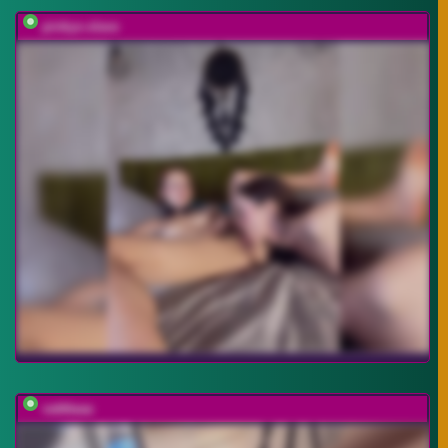
pinkys-slave
vattttaaa