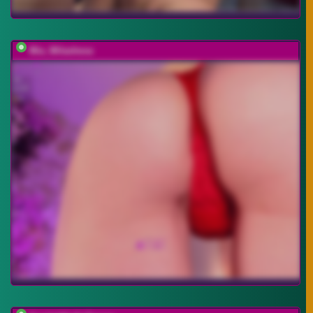
Mia_Milasheva