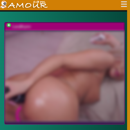
LaraBrynn