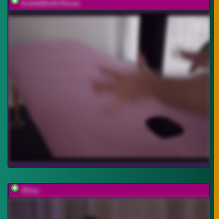
ScarlettXoXoTarzan
-Eliza-