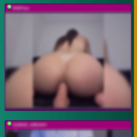
BABYam
GOROD_GREHOV