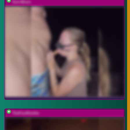
Sun-Moon
TheFoxAlissha