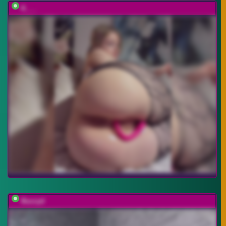
K___
Buzzyd