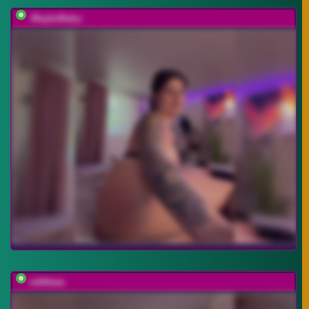
-MaybeBaby-
vattttaaa