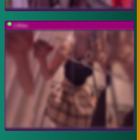
LiiBaby