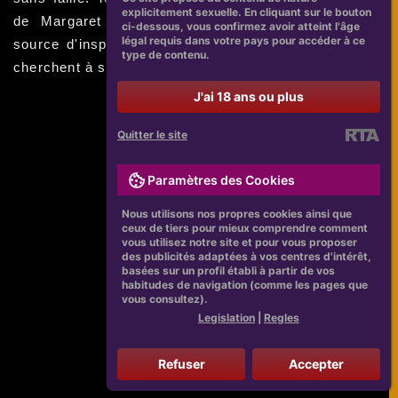
explicitement sexuelle. En cliquant sur le bouton
de Margaret Markov est sans aucun doute une
ci-dessous, vous confirmez avoir atteint l'âge
légal requis dans votre pays pour accéder à ce
source d'inspiration pour les actrices modernes qui
type de contenu.
cherchent à suivre ses traces.
J'ai 18 ans ou plus
Quitter le site
Paramètres des Cookies
Nous utilisons nos propres cookies ainsi que
ceux de tiers pour mieux comprendre comment
vous utilisez notre site et pour vous proposer
des publicités adaptées à vos centres d'intérêt,
basées sur un profil établi à partir de vos
habitudes de navigation (comme les pages que
vous consultez).
Legislation
|
Regles
Refuser
Accepter