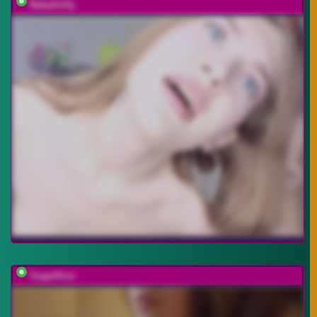
BabyGolly
SugarKiss