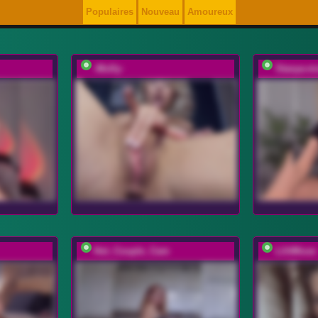
Populaires
Nouveau
Amoureux
-Molly-
Stasya-m
Hot_Couple_Cam
LilitMuse