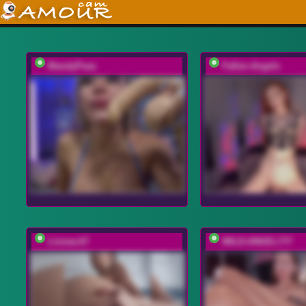
MandyPeas
Fallen-Angels
Linnea-67
WILD-ANGEL777