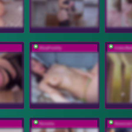
AlisaFreshly
Iriska-Ba
Horosha
thesecret