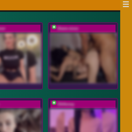
oor
Diane-sixxx
OhHoney