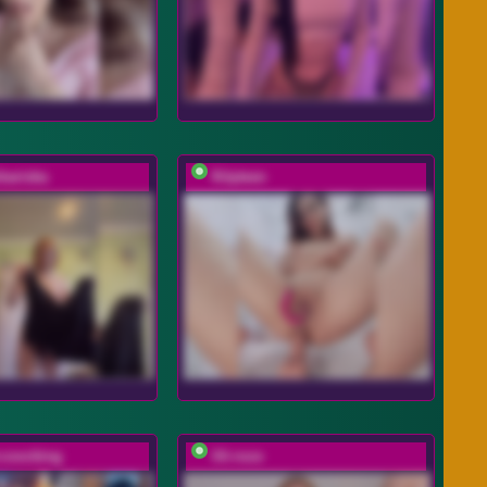
rbariska
Kityteen
-coocking
lili-roze