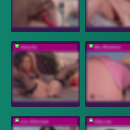
shiny-lily
Mia_Milasheva
Liza_Klitorchuk
k1tty-cute