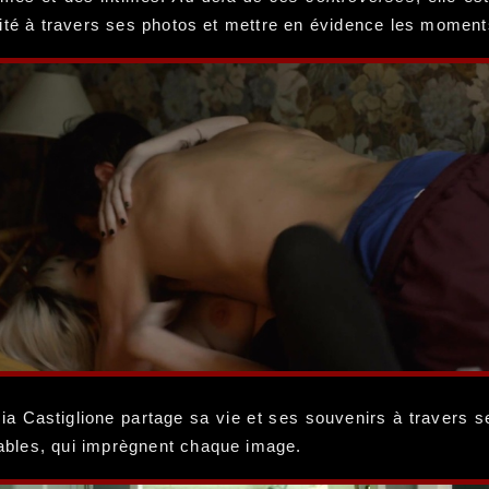
ité à travers ses photos et mettre en évidence les moments
hia Castiglione partage sa vie et ses souvenirs à travers 
ables, qui imprègnent chaque image.