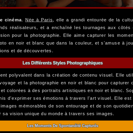
le cinéma
.
Née à Paris
, elle a grandi entourée de la cul
ands réalisateurs, et a enchaîné les tournages aux côté
sion pour la photographie. Elle aime capturer les momen
hoto en noir et blanc que dans la couleur, et s'amuse à j
tions et de découvertes.
Les Différents Styles Photographiques
lent polyvalent dans la création de contenu visuel. Elle ut
 voyage et la photographie en noir et blanc pour captur
 et colorées à des portraits artistiques en noir et blanc. 
mis d'exprimer ses émotions à travers l'art visuel. Elle est
des images mémorables de son entourage et de son quotidie
er sa vision unique du monde à travers ses images.
Les Moments De Spontanéité Capturés