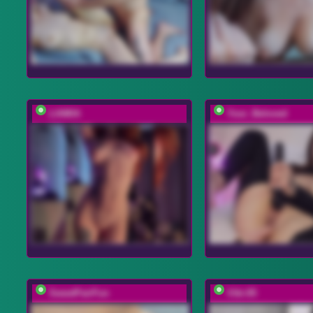
LIAMIA
Your_Beloved
SweetPairFun
Viki-05