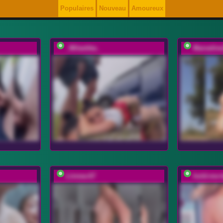
Populaires
Nouveau
Amoureux
_Milashka_
Marselin
Linnea-67
hold-me-t