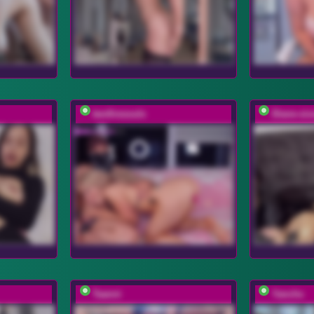
twofiresouls
Diane-six
Taanni
Yanchs