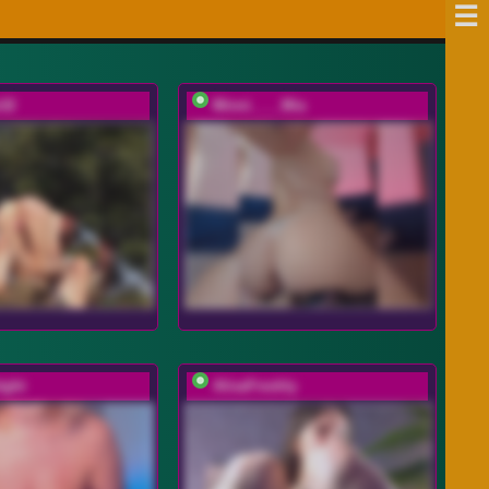
e32
Minni____Mia
ight
AlisaFreshly