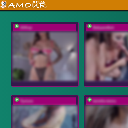
UliKop
Babyandkot
Tyvizex
twinkle-twins