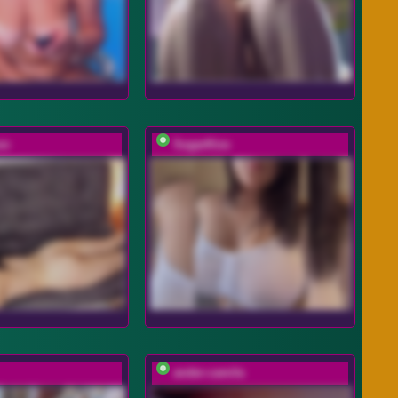
xx
SugarKiss
ander-camila