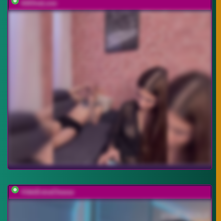
AAOneLove
VikkiExtraCheese