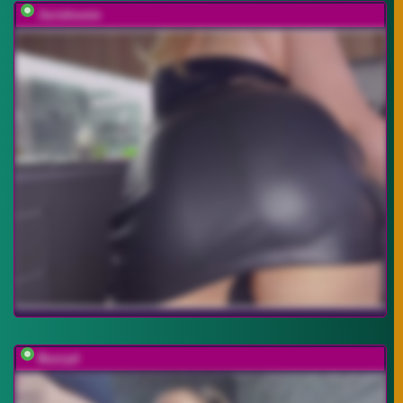
Jucielussie
Buzzyd