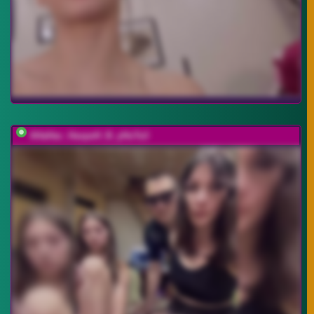
AHaHac_HaxpeH_B_yHuTa3