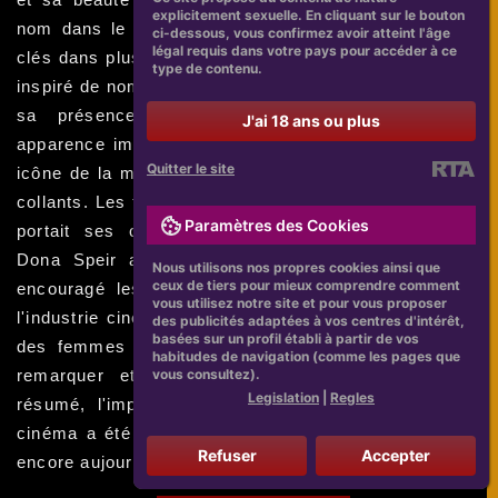
explicitement sexuelle. En cliquant sur le bouton
nom dans le monde du cinéma en jouant des rôles
ci-dessous, vous confirmez avoir atteint l'âge
légal requis dans votre pays pour accéder à ce
clés dans plusieurs films à succès. Elle a également
type de contenu.
inspiré de nombreux fans à travers le monde grâce à
sa présence charismatique à l'écran et son
J'ai 18 ans ou plus
apparence impeccable. Dona Speir est devenue une
Quitter le site
icône de la mode grâce à sa signature distincte: les
collants. Les fans l'admiraient pour la façon dont elle
Paramètres des Cookies
portait ses collants avec élégance et confiance.
Dona Speir a également été reconnue pour avoir
Nous utilisons nos propres cookies ainsi que
ceux de tiers pour mieux comprendre comment
encouragé les actrices à prendre leur place dans
vous utilisez notre site et pour vous proposer
l'industrie cinématographique. Elle a ouvert la voie à
des publicités adaptées à vos centres d'intérêt,
basées sur un profil établi à partir de vos
des femmes talentueuses en les aidant à se faire
habitudes de navigation (comme les pages que
vous consultez).
remarquer et à jouer des rôles importants. En
Legislation
|
Regles
résumé, l'impact de Dona Speir sur l'industrie du
cinéma a été significatif et son héritage se poursuit
Refuser
Accepter
encore aujourd'hui.