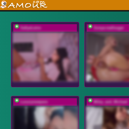
SallyeLeins
Sonya-reallsugar
Luxurynewpara
Miley_and_Michael