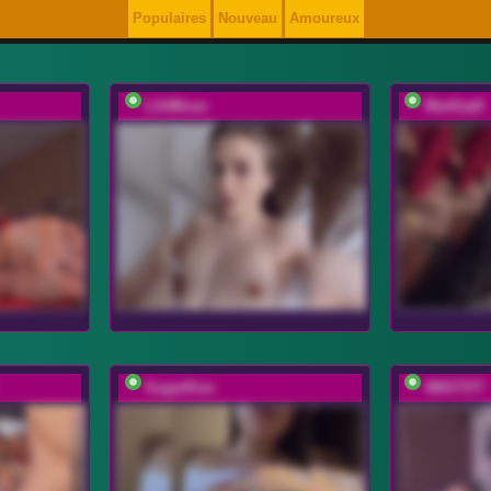
Populaires
Nouveau
Amoureux
LilitMuse
MarKaa0
SugarKiss
NIKI7377