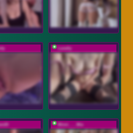
rdy
Lunelly
en20
Minni____Mia