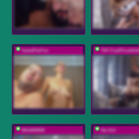
SweetPairFun
TNT-TinyNTroubble
MilleMiMiMi
Her-Girl