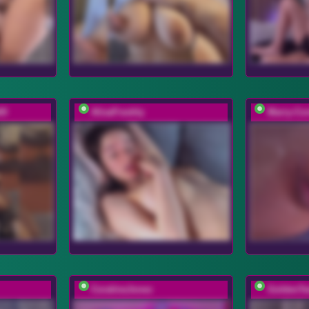
69
AlisaFreshly
Marry-Co
CoralineJones
GoldenTe