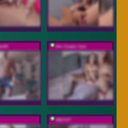
le69
Hot_Couple_Cam
NIKI7377