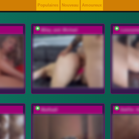
Populaires
Nouveau
Amoureux
Miley_and_Michael
Luxuryne
MarKaa0
DokTor_A