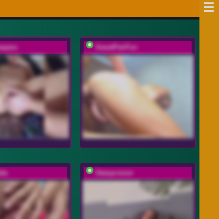
wpara
SweetPairFun
da
Stasya-moor