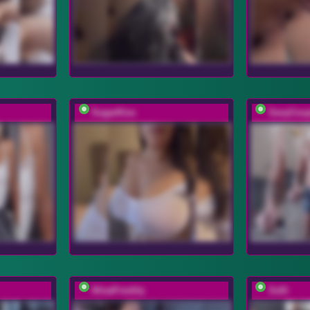
SugarKiss
SexyCoup
AlisaFreshly
Sofii