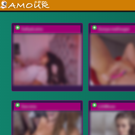
SallyeLeins
Sonya-reallsugar
Sex-mia
LilitMuse