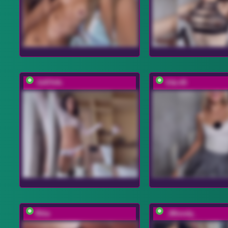
-SATIVA-
Viki-05
Ritia
_IBlondy_