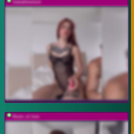
SukubOverlord
Room_of_love