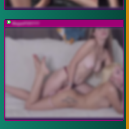
MeganFOXYYY