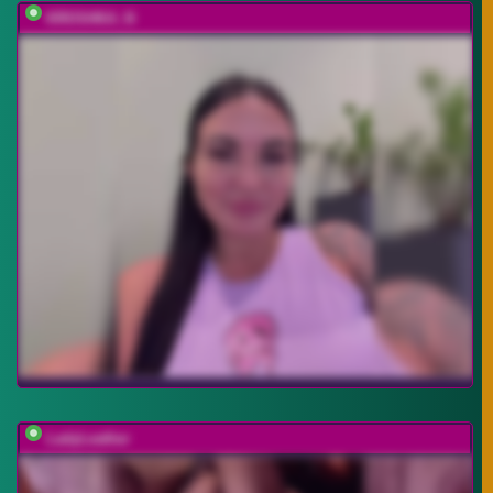
KROSHKA_N
LadyLeather