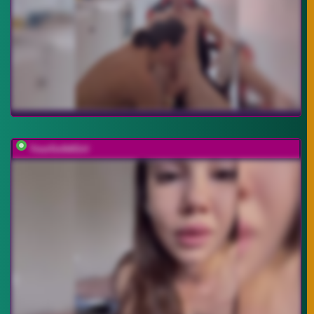
YourGo0dGirl