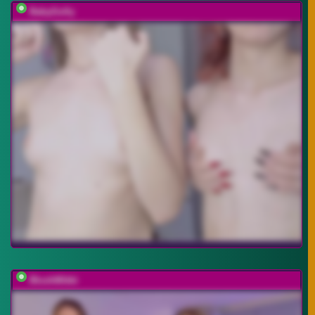
BabyGolly
BlushMikki