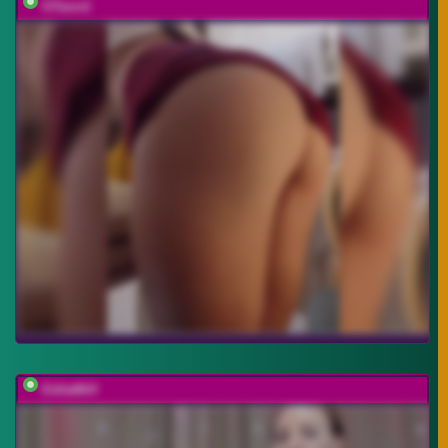
GTword
EditaMilf