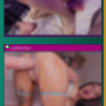
LeylaBrooklyn