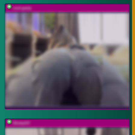
cool-party
OlivkaVif