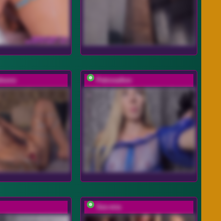
dsons
PetrovaAnn
Sex-mia