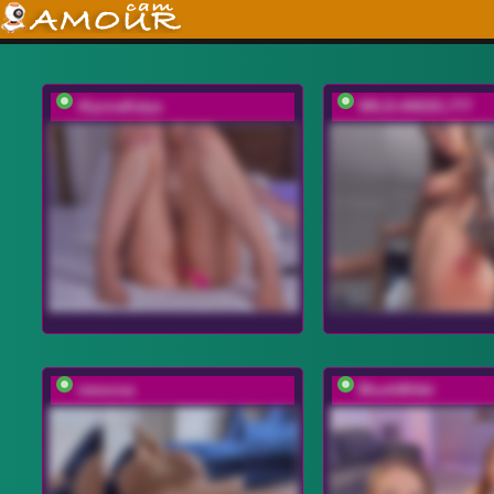
AlyonaKatya
WILD-ANGEL777
rewuosa
BlushMikki