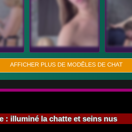
AFFICHER PLUS DE MODÊLES DE CHAT
: illuminé la chatte et seins nus