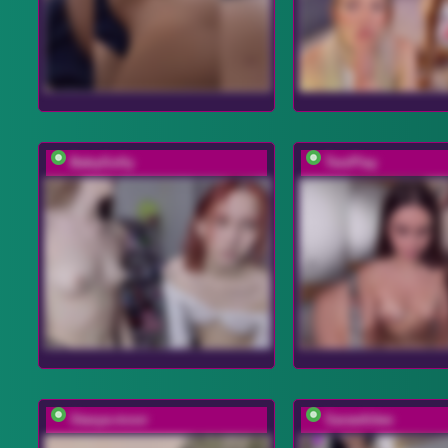
BabyGolly
TwoPlay
Stasya-moor
Sarawhitee