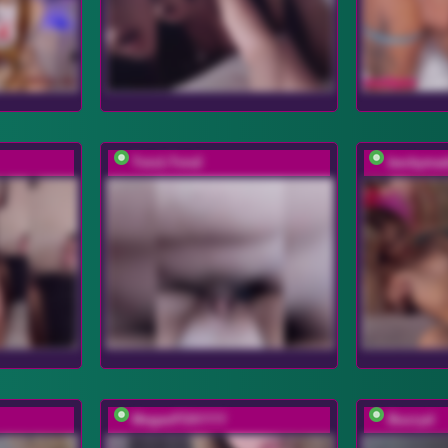
Tvix1-Tvix2
beckyma
MeganFOXYYY
Buzzyd