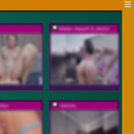
AHaHac_HaxpeH_B_yHuTa3
oklyn
_Katrinka_