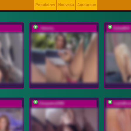
Populaires
Nouveau
Amoureux
_Veloria_
EditaMilf
Cleopatra1990
LeylaBro