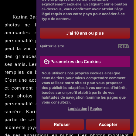
explicitement sexuelle. En cliquant sur le bouton
ci-dessous, vous confirmez avoir atteint l'âge
légal requis dans votre pays pour accéder à ce
: Karina Bacchi est une actrice pleine de vie et ses
type de contenu.
photos ne font que le démontrer. Les images
amusantes et joyeuses de Karina reflètent sa
J'ai 18 ans ou plus
personnalité pétillante et son amour pour la vie. On
Quitter le site
peut la voir en train de danser sur scène, de faire
des grimaces drôles, ou encore de s'amuser avec
Paramètres des Cookies
ses amis. Les photos de Karina Bacchi sont toujours
remplies de bonne humeur, de sourires et de rires.
Nous utilisons nos propres cookies ainsi que
ceux de tiers pour mieux comprendre comment
C'est une actrice qui sait comment profiter de la vie
vous utilisez notre site et pour vous proposer
des publicités adaptées à vos centres d'intérêt,
et comment rendre les gens autour d'elle heureux.
basées sur un profil établi à partir de vos
Ses photos captent parfaitement ce côté de sa
habitudes de navigation (comme les pages que
vous consultez).
personnalité et montrent une Karina authentique et
Legislation
|
Regles
sincère. Karina Bacchi photos intimes ne font pas
partie de ce sujet. Nous nous concentrons sur les
Refuser
Accepter
moments joyeux et amusants de sa vie publique et
de ses apparitions en public. Ces photos montrent