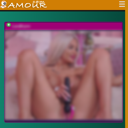
LaraBrynn