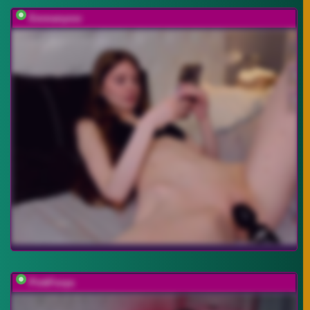
Emmanyxxx
PinkFoxya