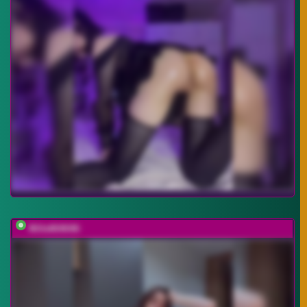
MilleMiMiMi