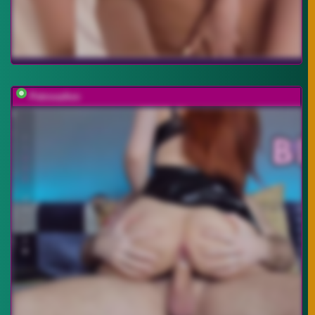
PetrovaAnn