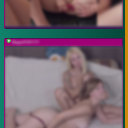
MeganFOXYYY