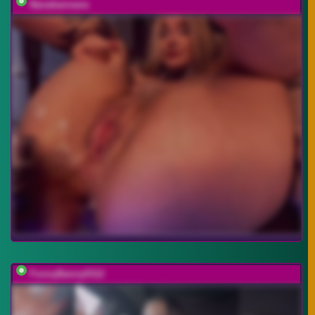
Nanabannana
FunnyBanny0312