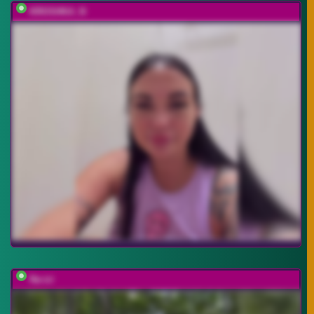
KROSHKA_N
Na-izi