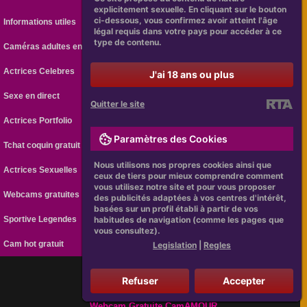
explicitement sexuelle. En cliquant sur le bouton
ci-dessous, vous confirmez avoir atteint l'âge
Informations utiles
légal requis dans votre pays pour accéder à ce
type de contenu.
Caméras adultes en ligne
Actrices Celebres
J'ai 18 ans ou plus
Sexe en direct
Quitter le site
Actrices Portfolio
Paramètres des Cookies
Tchat coquin gratuit
Nous utilisons nos propres cookies ainsi que
Actrices Sexuelles
ceux de tiers pour mieux comprendre comment
vous utilisez notre site et pour vous proposer
Webcams gratuites
des publicités adaptées à vos centres d'intérêt,
basées sur un profil établi à partir de vos
habitudes de navigation (comme les pages que
Sportive Legendes
vous consultez).
Cam hot gratuit
Legislation
|
Regles
Refuser
Accepter
[
Legislation
|
Regles
]
Webcam Gratuite CamAMOUR