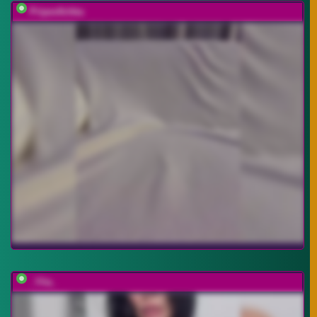
Pripev0chka
_Ylia_