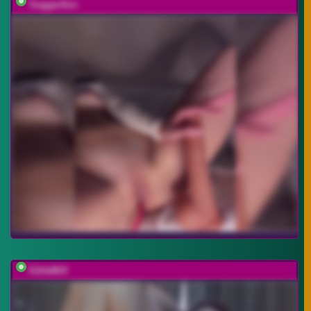
SuggarAnn
EditaMilf