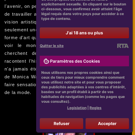
explicitement sexuelle. En cliquant sur le bouton
l'avenir, on peut s'attendre à ce que Monica continue
ci-dessous, vous confirmez avoir atteint l'âge
légal requis dans votre pays pour accéder à ce
de travailler avec des photographes qui partagent sa
type de contenu.
vision artistique. Les photos candides ne sont pas
seulement une tendance de mode, mais une véritable
J'ai 18 ans ou plus
forme d'art qui ouvre la voie à une nouvelle façon de
voir le monde des célébrités. Les publications
Quitter le site
cherchent des photos honnêtes et intimes qui
Paramètres des Cookies
racontent l'histoire d'une actrice d'une manière qui
n'a jamais été vue auparavant. Les photos candides
Nous utilisons nos propres cookies ainsi que
de Monica Wasp bas ont le potentiel de continuer à
ceux de tiers pour mieux comprendre comment
vous utilisez notre site et pour vous proposer
faire sensation dans le monde de la photographie et
des publicités adaptées à vos centres d'intérêt,
basées sur un profil établi à partir de vos
de la mode.
habitudes de navigation (comme les pages que
vous consultez).
Legislation
|
Regles
Refuser
Accepter