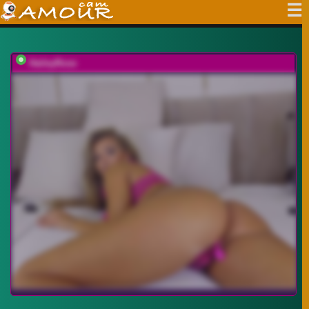
HaileyRose