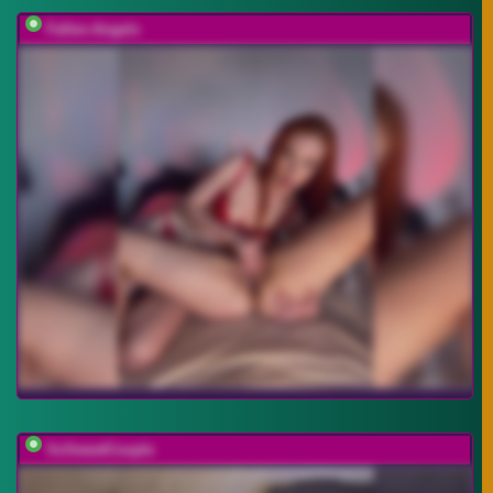
Fallen-Angels
SoSweetCouple