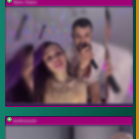
Ajara_Gujuu
twofiresouls