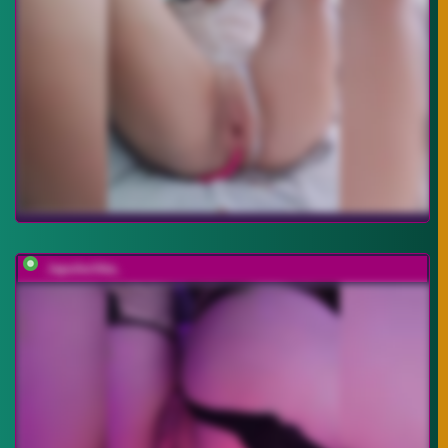
_lapulechka_