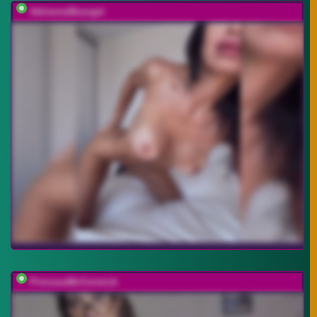
AdrienneBourget
PrincessMcCormick