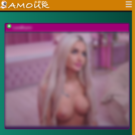
LaraBrynn