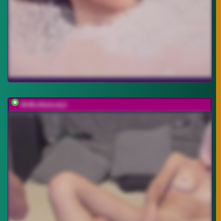
MrMrsNobody1