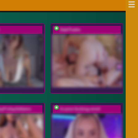
DablTrable
ayFridayAddams
In-your-fucking-mind