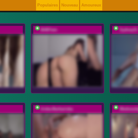
Populaires
Nouveau
Amoureux
BABYam
SydneySi
Iriska-Barbariska
Wednesd