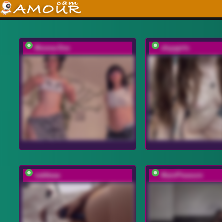
Moona-One
shyygirls
vattttaaa
MainPleasure