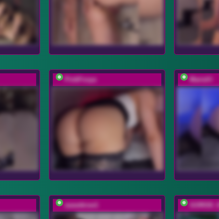
PinkFoxya
MariaVi
sweettrow1
GOROD_