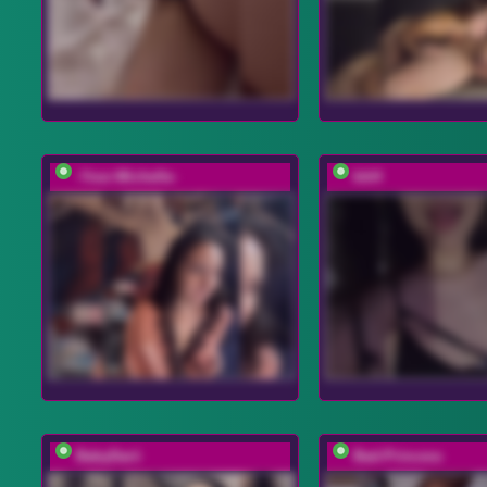
-Your-Michelle-
kiti4
BabyDarii
Bad-Princess