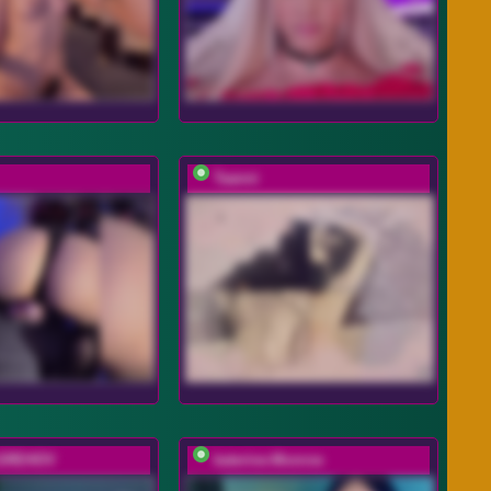
Taanni
GREHOV
katerine-Monroe