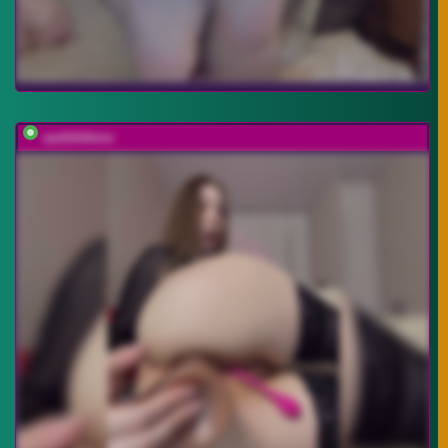
sashhhkino