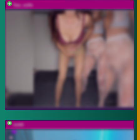
Two_milfs
svettt