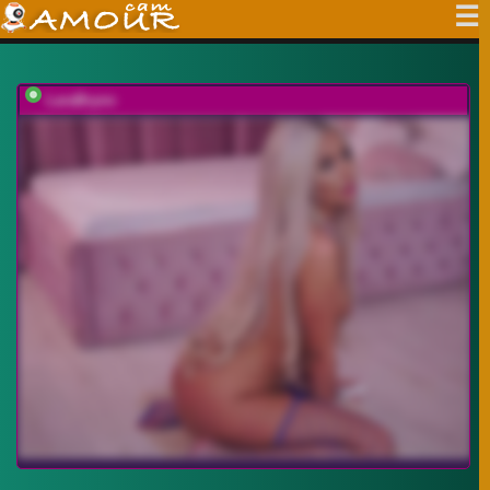
LaraBrynn