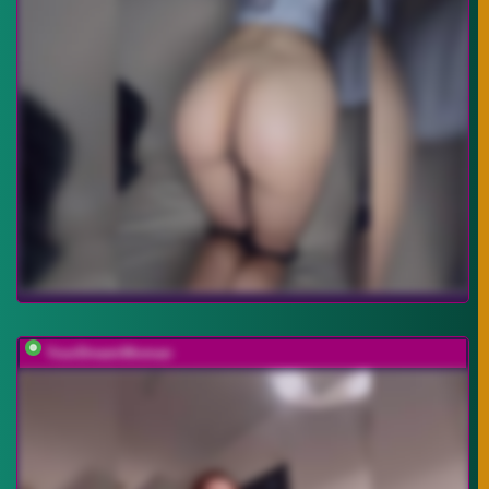
YourDreamWoman