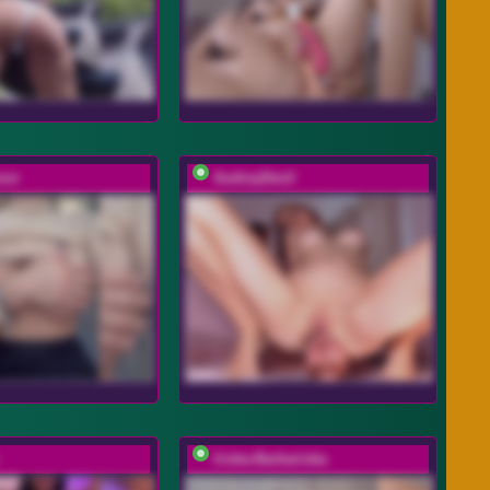
oor
AudreyDevil
Iriska-Barbariska