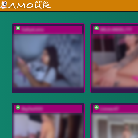
SallyeLeins
WILD-ANGEL777
BigTwiXXX
Linnea-67