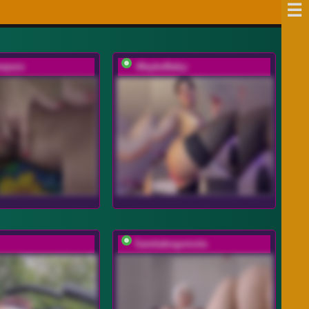
wpara
-MaybeBaby-
Samkabogomola