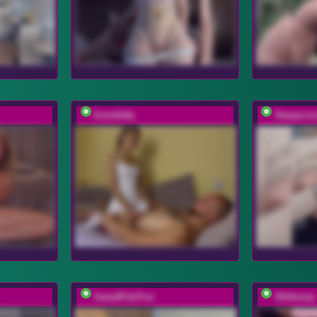
lionnkitty
Stasya-m
SweetPairFun
OhHoney