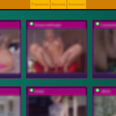
Populaires
Nouveau
Amoureux
Sonya-reallsugar
Luxuryne
A-Huli
-JESS-