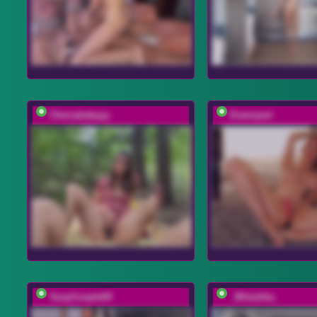
Cherrybabyyy
Eseniyavl
SexyCouple69
_Milashka_