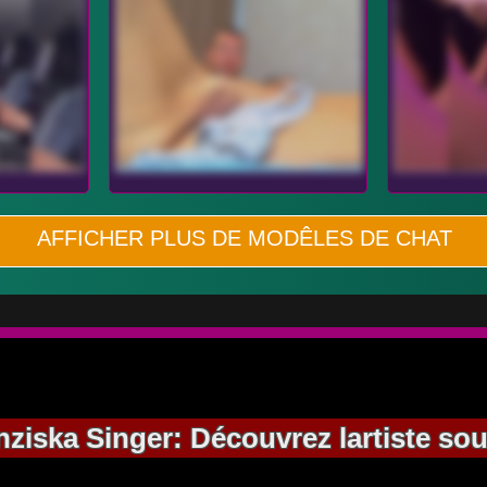
AFFICHER PLUS DE MODÊLES DE CHAT
nziska Singer: Découvrez lartiste sou