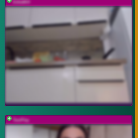
EditaMilf
TwoPlay