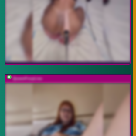
QueenFoxyLisa