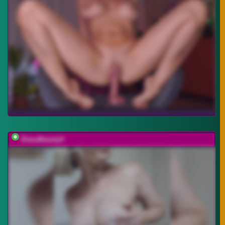
DianaBeautyX