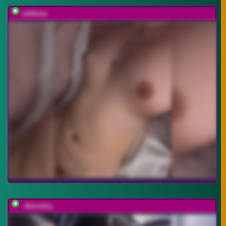
vattttaaa
_Milashka_