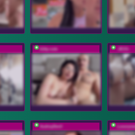
k1tty-cute
-JESS-
AudreyDevil
Luxuryne