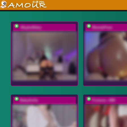
-MaybeBaby-
MandyPeas
BabyGolly
Fortune---888