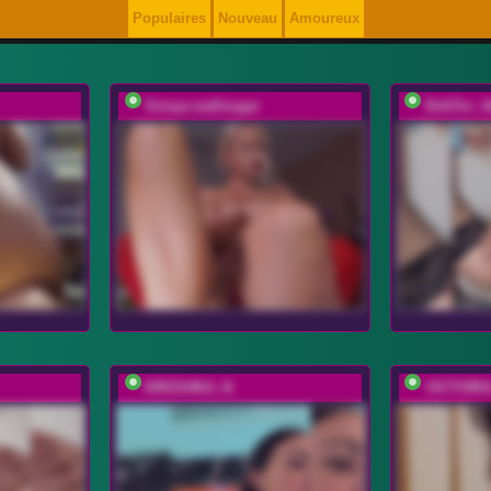
Populaires
Nouveau
Amoureux
Sonya-reallsugar
DokTor_A
KROSHKA_N
VICTORI