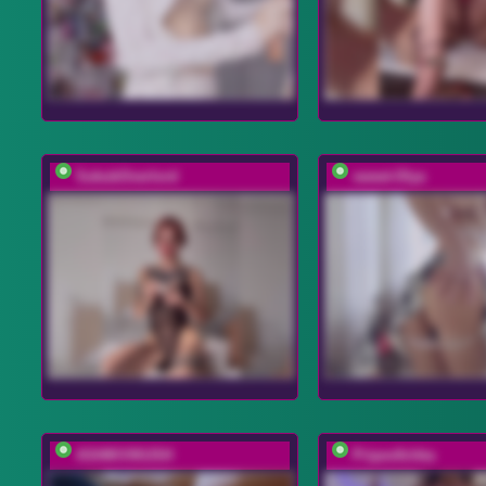
SukubOverlord
sweet-Olya
ASHIKVIKUSH
Pripev0chka