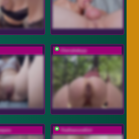
Cherrybabyyy
wpara
TheDiamondGirl