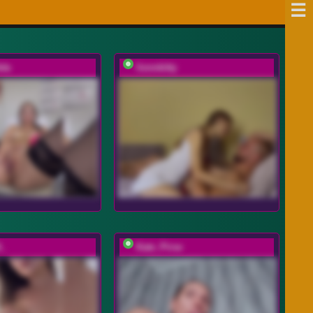
da
lionnkitty
A_
Kate_Pirse