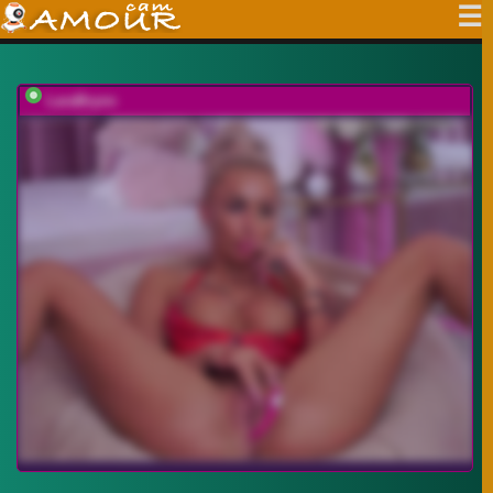
LaraBrynn