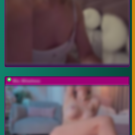
Mia_Milasheva