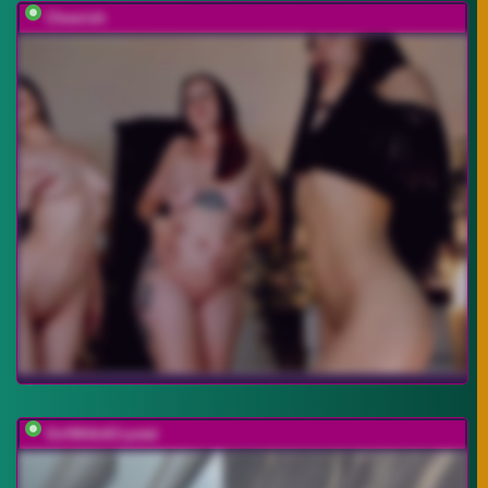
Cheerish
GirlWithACrystal