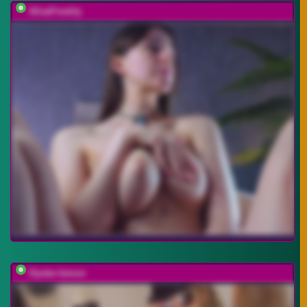
AlisaFreshly
Oyster-lemon