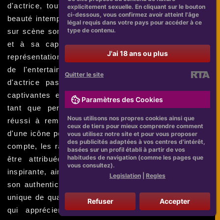
d'actrice, tout comme dans ses autres projets. La
explicitement sexuelle. En cliquant sur le bouton
ci-dessous, vous confirmez avoir atteint l'âge
beauté intemporelle de Sonya Kraus et sa présence
légal requis dans votre pays pour accéder à ce
type de contenu.
sur scène sont en partie dues à sa confiance en elle
et à sa capacité à être elle-même sans fausse
J'ai 18 ans ou plus
représentation. En outre, sa contribution à l'industrie
de l'entertainment est soulignée par son talent
Quitter le site
d'actrice passionnée, qui livre des performances
captivantes et dignes des plus grands éloges. En
Paramètres des Cookies
tant que personnalité publique, elle a également
Nous utilisons nos propres cookies ainsi que
réussi à remplir les rôles sociaux d'un modèle et
ceux de tiers pour mieux comprendre comment
d'une icône pour un grand nombre de fans. En fin de
vous utilisez notre site et pour vous proposer
des publicités adaptées à vos centres d'intérêt,
compte, les raisons de son charme candide peuvent
basées sur un profil établi à partir de vos
habitudes de navigation (comme les pages que
être attribuées à sa personnalité attachante et
vous consultez).
inspirante, ainsi qu'à sa capacité à mettre en avant
Legislation
|
Regles
son authenticité et sa simplicité. Cette combinaison
unique de qualités la rend inoubliable pour ses fans,
Refuser
Accepter
qui apprécient également sa passion pour son