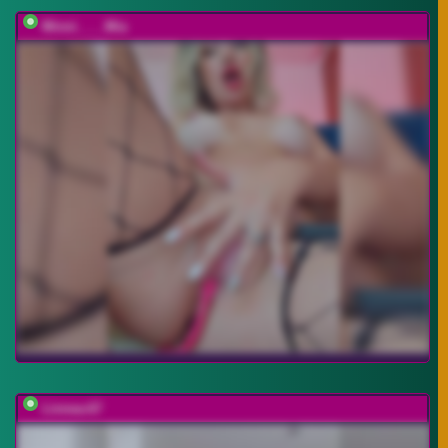
Minni____Mia
Linnea-67