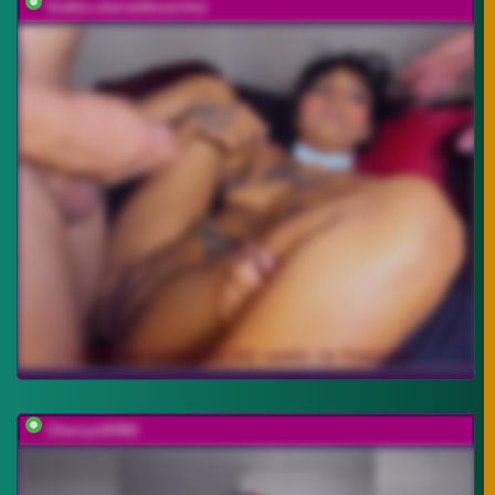
Gothic-slut-without-limi
CherryviKING