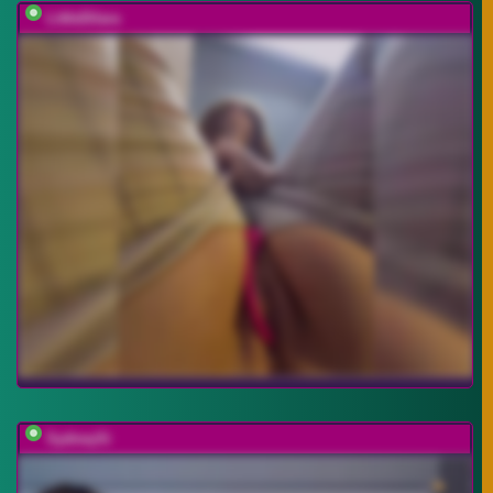
LittleDilara
SydneySi