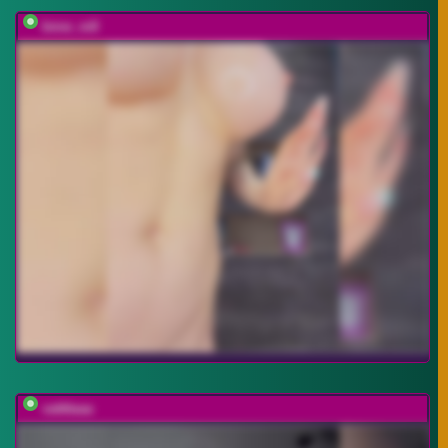
bmw_m8
vattttaaa