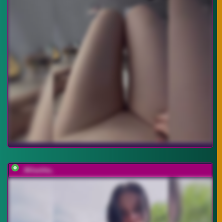
_Milashka_