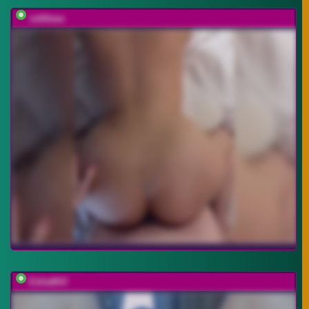
vattttaaa
EditaMilf