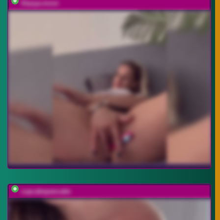
Stasya-moor
cupcakepancake