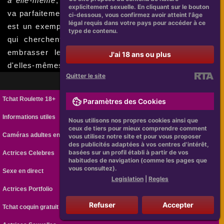
à elle-même
, avec un look simple et élégant qui lui
explicitement sexuelle. En cliquant sur le bouton
va parfaitement.
En fin de compte
, Violeta Urtizberea
ci-dessous, vous confirmez avoir atteint l'âge
légal requis dans votre pays pour accéder à ce
est un exemple de réussite pour toutes les femmes
type de contenu.
qui cherchent à s'accepter telles qu'elles sont, à
embrasser leur beauté naturelle et à être fières
J'ai 18 ans ou plus
d'elles-mêmes.
Quitter le site
Tchat Roulette 18+
Paramètres des Cookies
Informations utiles
Nous utilisons nos propres cookies ainsi que
ceux de tiers pour mieux comprendre comment
Caméras adultes en ligne
vous utilisez notre site et pour vous proposer
des publicités adaptées à vos centres d'intérêt,
basées sur un profil établi à partir de vos
Actrices Celebres
habitudes de navigation (comme les pages que
vous consultez).
Sexe en direct
Legislation
|
Regles
Actrices Portfolio
Refuser
Accepter
Tchat coquin gratuit