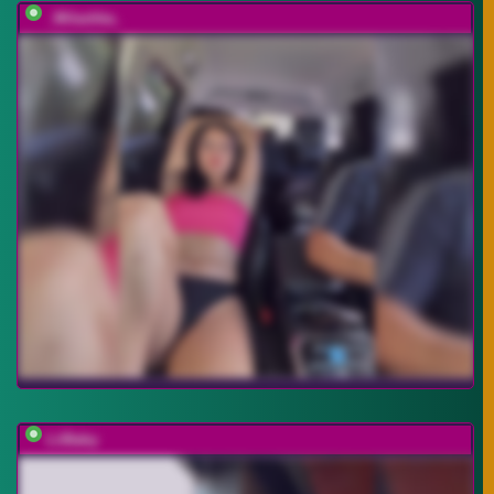
_Milashka_
LiiBaby