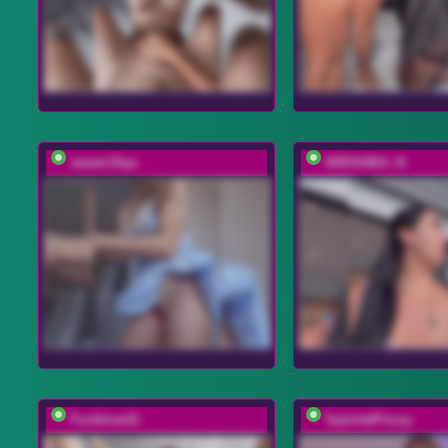
sweet-Olya
KROSHKA_N
Fucklove21
SquirtalPussy