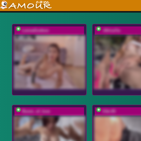
LennaGodess
-AfricaYa-
Room_of_love
Viki-05