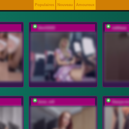
Populaires
Nouveau
Amoureux
Devil2222
vattttaaa
bmw_m8
Stasya-m