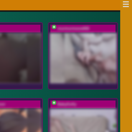
murmurmeow666
oor
BabyGolly