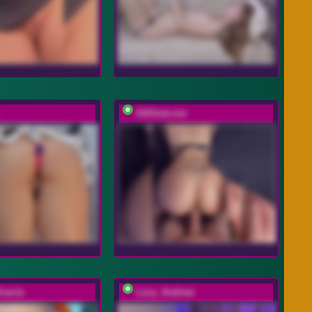
AAOneLove
nacia
Lucy_Andrew