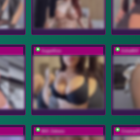
SugarKiss
EditaMilf
Milf_Zabava
CreampiE