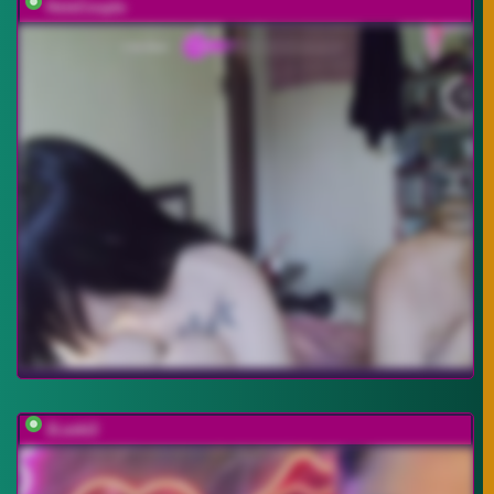
HotsCouple
2Laski2