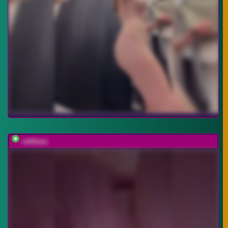
vattttaaa