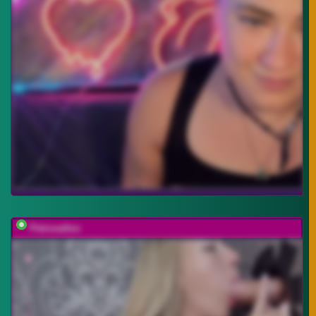
PetrovaAnn