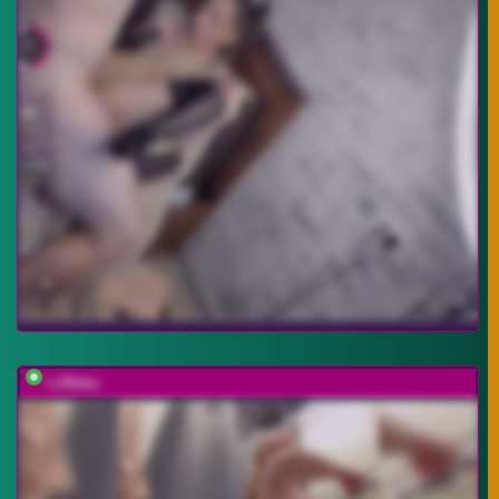
LiiBaby