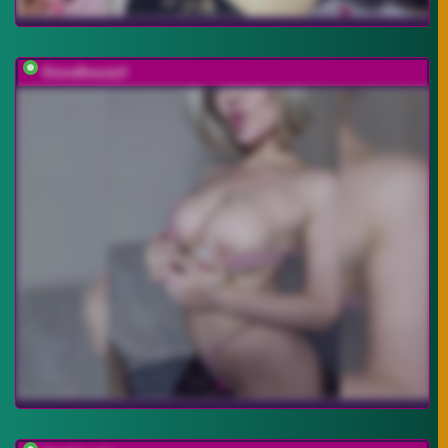
DianaBeautyX