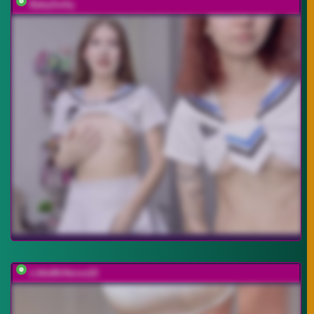
BabyGolly
LittleMrHeroo22