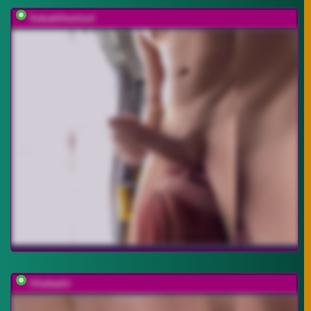
SukubOverlord
SSaibaliii