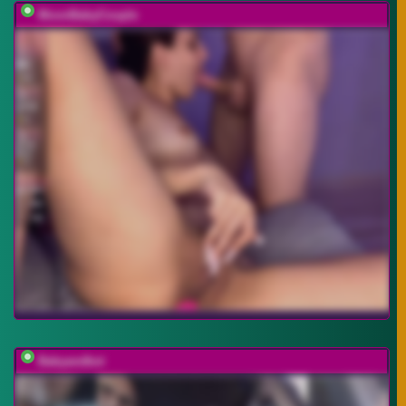
MoonBabyCouple
Babyandkot