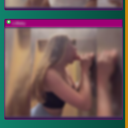
LiiBaby