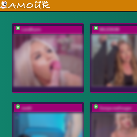
LaraBrynn
MILEDIUM
svettt
Sonya-reallsugar