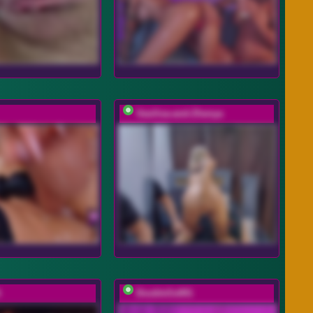
Vasilisa-and-Zhenya
A
DoubleSs001