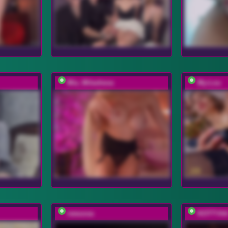
Mia_Milasheva
My-Lou
rewuosa
KOTTYA