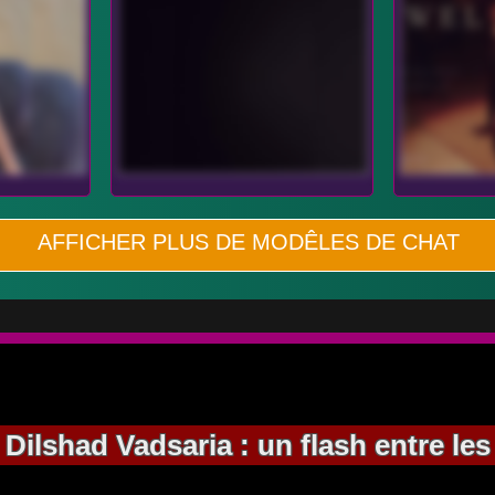
AFFICHER PLUS DE MODÊLES DE CHAT
lshad Vadsaria : un flash entre les j