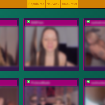
Populaires
Nouveau
Amoureux
BABYam
sashahon
PickmeBlade
sexhunte