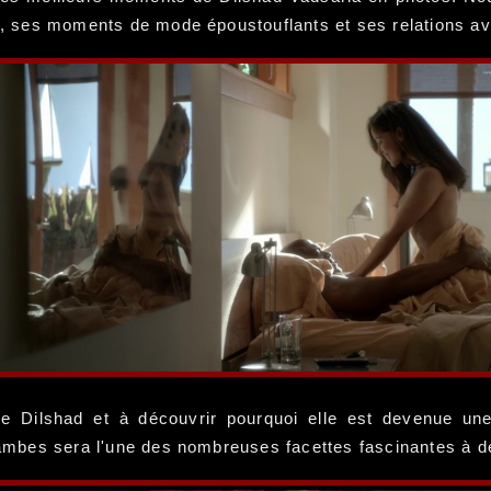
an, ses moments de mode époustouflants et ses relations a
de Dilshad et à découvrir pourquoi elle est devenue une 
 jambes sera l'une des nombreuses facettes fascinantes à dé