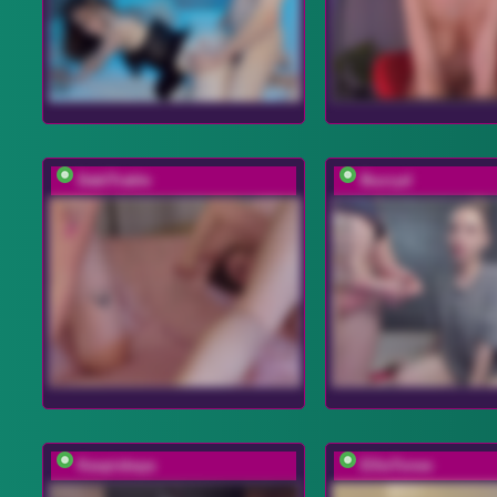
DablTrable
Buzzyd
Kaspiskaya
EllieTonee