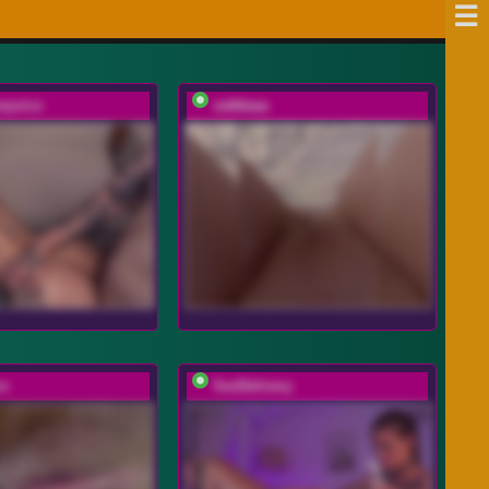
eyvice
vattttaaa
rs
SexDelivery