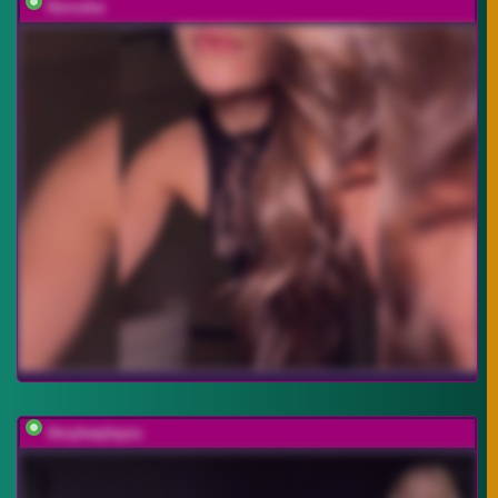
Horosha
Amyleeplayss