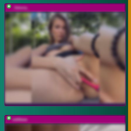
_Veloria_
vattttaaa