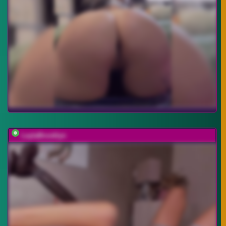
LeylaBrooklyn