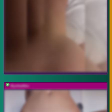
MyshkaNiks