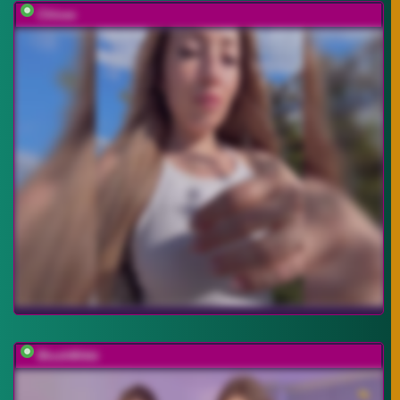
Chloee
BlushMikki