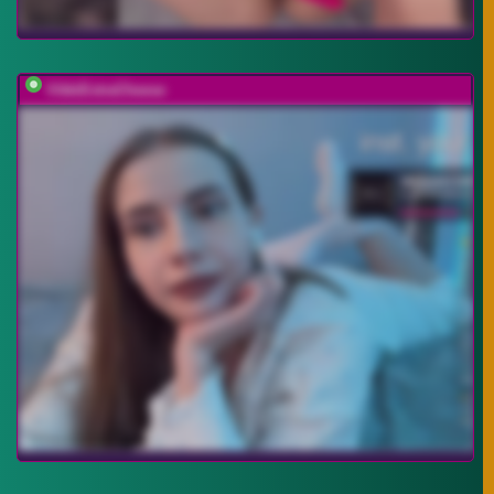
VikkiExtraCheese