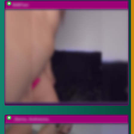
BABYam
_Darina_Andreevna_