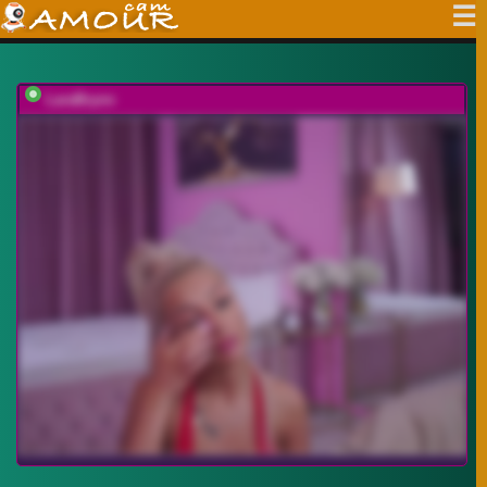
LaraBrynn