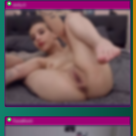
dolly-ll
FanatKenli