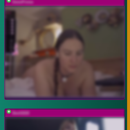
GessiFossa
Devil2222